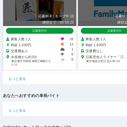
応募中 3｜キープ中 10
応募中 
締切まで：05:50:24
締切ま
応募受付中
応募受付中
募集人数 1人
26
募集人数 1人
12
時給 1,300円
時給 1,400円
1
交通費あり
交通費なし
0
水道橋から約3分
日暮里舎人ライナー「江...
0
東京都千代田区神田三崎町2-2
東京都足立区江北3-36-10
1-11
もっと見る
あなたへおすすめの単発バイト
もっと見る