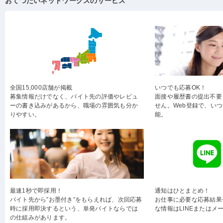
おてつだいネットワークスのサービス
全国15,000店舗が掲載
いつでも応募OK！
募集情報だけでなく、バイト先の評価やレビュ
面接や履歴書の提出不要
ーの書き込みがあるから、職場の雰囲気も分か
せん。Web登録で、い
りやすい。
能。
最速1秒で即採用！
通知はひとまとめ！
バイト先から”お墨付き”をもらえれば、次回応募
お仕事に必要な応募結果
時に採用即決するという、単発バイトならでは
な情報はLINEまたはメ
の仕組みがあります。