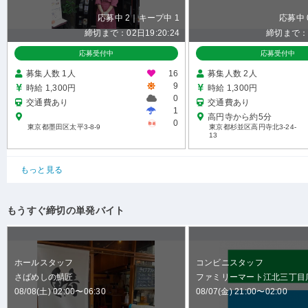
応募中 2｜キープ中 1
応募中 
締切まで：02日19:20:23
締切まで：19
応募受付中
応募受付中
募集人数 1人
16
募集人数 2人
9
時給 1,300円
時給 1,300円
0
交通費あり
交通費あり
1
高円寺から約5分
0
東京都墨田区太平3-8-9
東京都杉並区高円寺北3-24-
13
もっと見る
もうすぐ締切の単発バイト
ホールスタッフ
コンビニスタッフ
さばめしの鯖匠
ファミリーマート江北三丁目
08/08(土) 02:00〜06:30
08/07(金) 21:00〜02:00