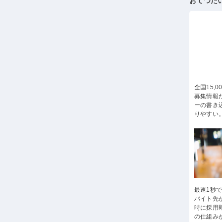
おてつだ
全国15,
募集情報
ーの書き
りやすい
最速1秒
バイト先
時に採用
の仕組み