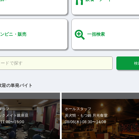
ンビニ・販売
一括検索
歓迎の単発バイト
タッフ
ホールスタッフ
ックメイト銀座店
炭火焼・もつ鍋 月光食堂
 11:00〜15:00
08/06(木) 08:30〜14:00