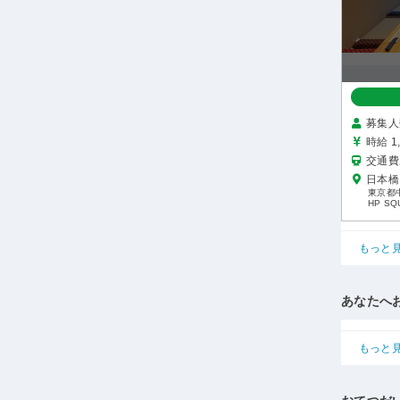
募集人
時給 1
交通費
日本橋
東京都中
HP SQ
もっと
あなたへ
もっと