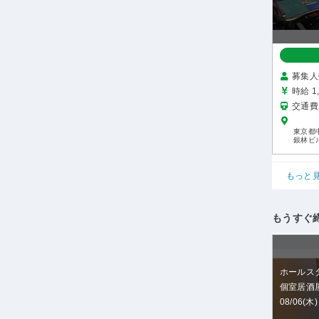
募集人
時給 1
交通費
東京都中
銀林ビル
もっと
もうすぐ
ホールス
個室居酒屋
08/06(木)