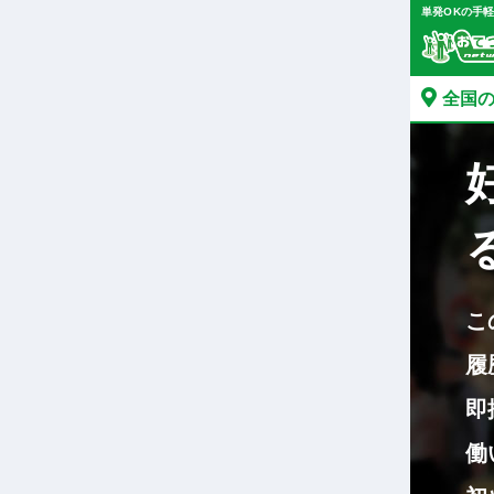
単発OKの手
全国の
こ
履
即
働