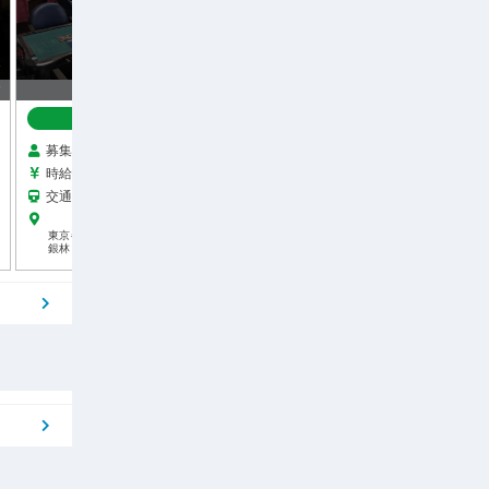
1
応募中 1｜キープ中 1
応募中
5
締切まで：05:16:15
締切ま
応募受付中
応募受付中
募集人数 1人
7
募集人数 1人
0
時給 1,250円
時給 1,300円
0
交通費あり
交通費あり
0
淡路町から約4分
0
東京都中央区銀座4-13-19
東京都千代田区神田司町2-9-
銀林ビル3F
2 ディーキューブビルビル1