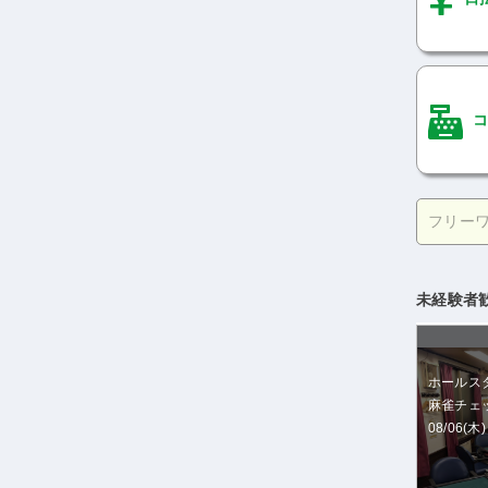
コ
未経験者
ホールス
麻雀チェ
08/06(木)