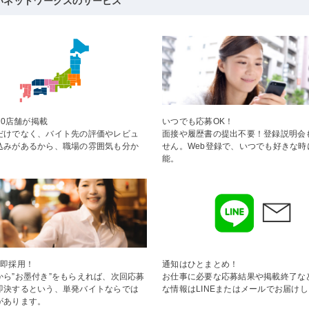
いネットワークスのサービス
000店舗が掲載
いつでも応募OK！
だけでなく、バイト先の評価やレビュ
面接や履歴書の提出不要！登録説明会
込みがあるから、職場の雰囲気も分か
せん。Web登録で、いつでも好きな時
。
能。
で即採用！
通知はひとまとめ！
から”お墨付き”をもらえれば、次回応募
お仕事に必要な応募結果や掲載終了な
即決するという、単発バイトならでは
な情報はLINEまたはメールでお届け
があります。