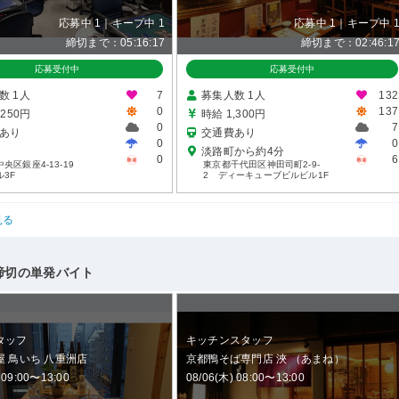
応募中 1｜キープ中 1
応募中 1｜キープ中 
締切まで：05:16:16
締切まで：02:46:1
応募受付中
応募受付中
数 1人
7
募集人数 1人
132
0
137
,250円
時給 1,300円
0
7
あり
交通費あり
0
0
淡路町から約4分
0
6
央区銀座4-13-19
東京都千代田区神田司町2-9-
3F
2 ディーキューブビルビル1F
見る
締切の単発バイト
タッフ
キッチンスタッフ
 鳥いち 八重洲店
京都鴨そば専門店 浹 （あまね）
 09:00〜13:00
08/06(木) 08:00〜13:00