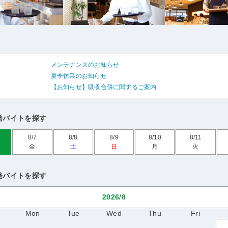
メンテナンスのお知らせ
夏季休業のお知らせ
【お知らせ】吸収合併に関するご案内
発バイトを探す
8/7
8/8
8/9
8/10
8/11
金
土
日
月
火
発バイトを探す
2026
/
8
Mon
Tue
Wed
Thu
Fri