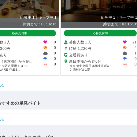
応募中 1｜キープ中 1
応募中 1｜キープ中 
締切まで：03:16:15
締切まで：02:16:1
応募受付中
応募受付中
数 2人
0
募集人数 1人
21
0
4
,300円
時給 1,226円
0
1
あり
交通費あり
0
0
（東京都）から約...
新日本橋から約6分
0
0
央区八重洲１-3-17
東京都中央区日本橋小舟町4-1
UARE YAES...
0 西村ビル1階
見る
おすすめの単発バイト
見る