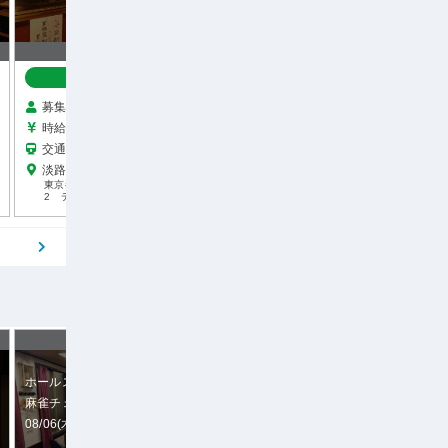
1
応募中 0｜キープ中 1
応募中
6
締切まで：01日02:46:16
締切ま
応募受付中
応募受付中
募集人数 1人
132
募集人数 1人
137
時給 1,300円
時給 1,400円
7
交通費あり
交通費あり
0
淡路町から約4分
淡路町から約4分
6
東京都千代田区神田司町2-9-
東京都千代田区神田司町2-9-
2 ディーキューブビルビル1F
2 ディーキューブビル１Ｆ
ホールスタッフ
ホールスタッフ
麻雀チェックメイト銀座店
炭火焼・もつ鍋 月光食堂
08/06(木) 11:00〜15:00
08/06(木) 08:30〜14:00