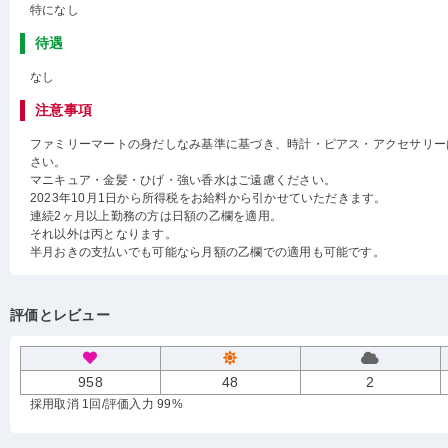
特になし
待遇
なし
注意事項
ファミリーマートの身だしなみ基準に基づき、時計・ピアス・アクセサリー
さい。
マニキュア・金髪・ひげ・強い香水はご遠慮ください。
2023年10月1日から所得税をお給料から引かせていただきます。
連続2ヶ月以上勤務の方は日額の乙欄を適用。
それ以外は丙となります。
半月おきの支払いでも可能なら月額の乙欄での適用も可能です。
評価とレビュー
958
48
2
採用取消 1回
/評価入力 99%