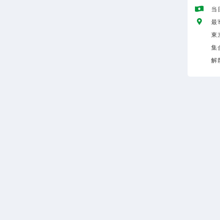
当
最
東
集
解