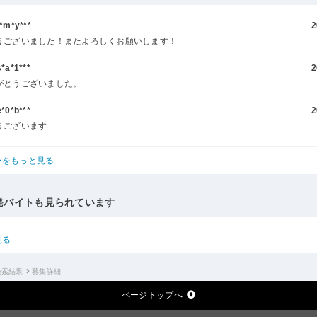
m*y***
2
うございました！またよろしくお願いします！
a*1***
2
がとうございました。
0*b***
2
うございます
ーをもっと見る
発バイトも見られています
見る
検索結果
募集詳細
ページトップへ