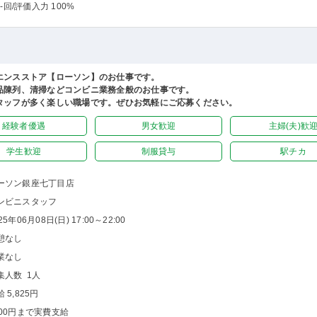
-回
/評価入力 100%
エンスストア【ローソン】のお仕事です。
品陳列、清掃などコンビニ業務全般のお仕事です。
タッフが多く楽しい職場です。ぜひお気軽にご応募ください。
経験者優遇
男女歓迎
主婦(夫)歓
学生歓迎
制服貸与
駅チカ
ーソン銀座七丁目店
ンビニスタッフ
25年06月08日(日) 17:00～22:00
憩なし
業なし
集人数 1人
 5,825円
500円まで実費支給