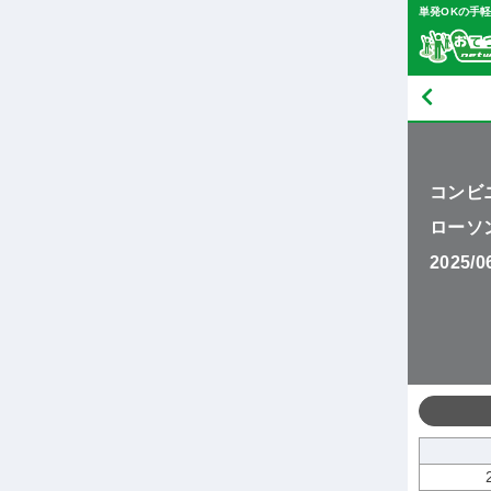
単発OKの手
コンビ
ローソ
2025/