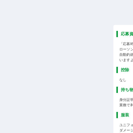
応募
「応募
ローソ
自動釣
います
控除
なし
持ち
身分証
業務で
服装
ユニフ
ダメー