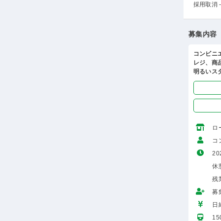
採用取消 -
募集内容
コンビニ
レジ、商
明るいス
ロ
コ
20
休
残
募
日給
1