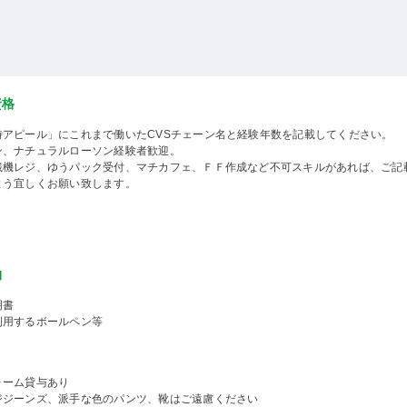
資格
時アピール」にこれまで働いたCVSチェーン名と経験年数を記載してください。
ン、ナチュラルローソン経験者歓迎。
銭機レジ、ゆうパック受付、マチカフェ、ＦＦ作成など不可スキルがあれば、ご記
よう宜しくお願い致します。
物
明書
利用するボールペン等
ォーム貸与あり
ジジーンズ、派手な色のパンツ、靴はご遠慮ください