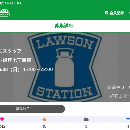
軽な1日バイト探し
会員登録
募集詳細
ニスタッフ
ン銀座七丁目店
06/08（日） 17:00～22:00
応募中 0 |
締切まで：0
募集終了
242
45
3
4