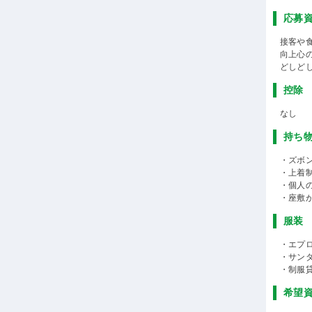
応募
接客や
向上心
どしど
控除
なし
持ち
・ズボン
・上着
・個人
・座敷
服装
・エプ
・サン
・制服
希望