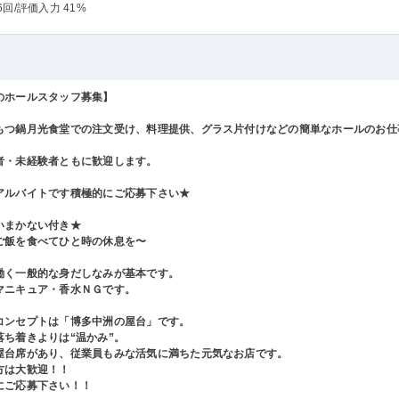
6回
/評価入力 41%
のホールスタッフ募集】
もつ鍋月光食堂での注文受け、料理提供、グラス片付けなどの簡単なホールのお仕
者・未経験者ともに歓迎します。
アルバイトです積極的にご応募下さい★
いまかない付き★
ご飯を食べてひと時の休息を〜
働く一般的な身だしなみが基本です。
マニキュア・香水ＮＧです。
コンセプトは「博多中洲の屋台」です。
ち着きよりは“温かみ”。
台席があり、従業員もみな活気に満ちた元気なお店です。
は大歓迎！！
ご応募下さい！！