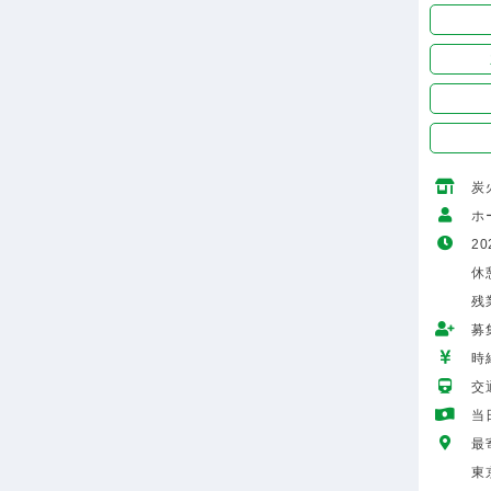
炭
ホ
20
休
残
募
時給
交
当
最
東