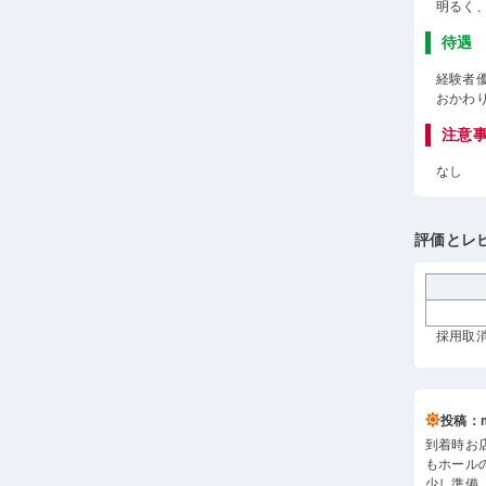
明るく
待遇
経験者
おかわ
注意
なし
評価とレ
採用取消
投稿：m*
到着時お
もホール
少し準備