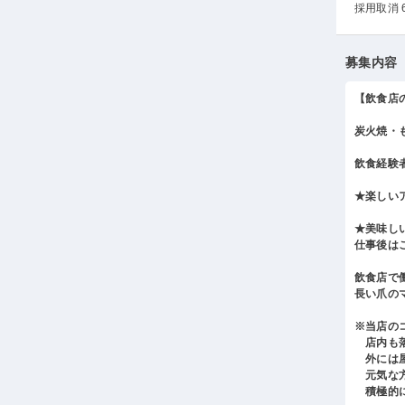
採用取消 
募集内容
【飲食店
炭火焼・
飲食経験
★楽しい
★美味し
仕事後は
飲食店で
長い爪の
※当店の
店内も落
外には屋
元気な方
積極的に