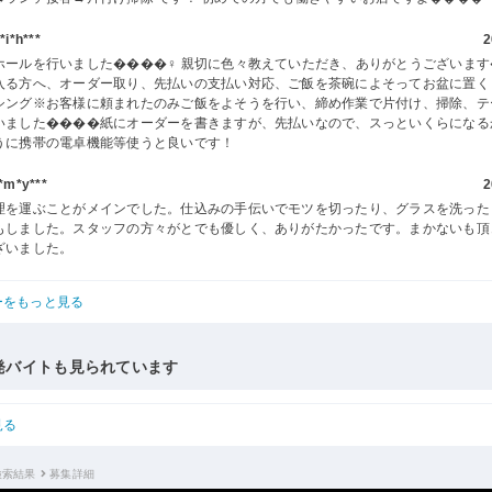
i*h***
2
ホールを行いました����‍♀️ 親切に色々教えていただき、ありがとうございま
入る方へ、オーダー取り、先払いの支払い対応、ご飯を茶碗によそってお盆に置く
シング※お客様に頼まれたのみご飯をよそうを行い、締め作業で片付け、掃除、テ
いました����紙にオーダーを書きますが、先払いなので、スっといくらになる
うに携帯の電卓機能等使うと良いです！
m*y***
2
理を運ぶことがメインでした。仕込みの手伝いでモツを切ったり、グラスを洗った
もしました。スタッフの方々がとでも優しく、ありがたかったです。まかないも頂
ざいました。
ーをもっと見る
発バイトも見られています
見る
検索結果
募集詳細