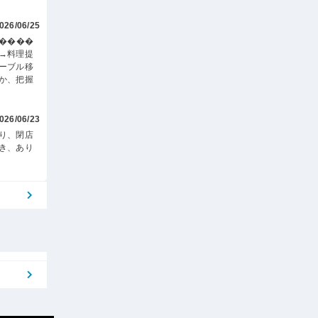
026/06/25
す����
→料理提
ーブル移
か、把握
026/06/23
り、閉店
き、あり