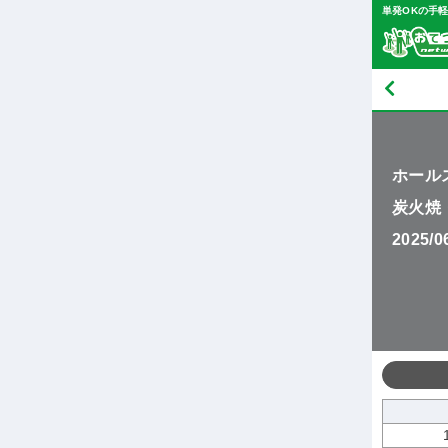
単発OKの手
ホール
炭火焼
2025/