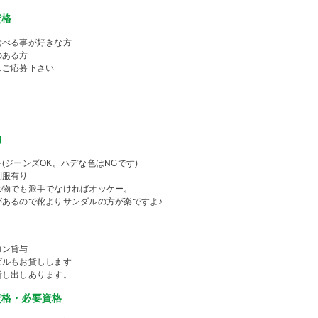
資格
食べる事が好きな方
のある方
しご応募下さい
物
(ジーンズOK。ハデな色はNGです)
制服有り
の物でも派手でなければオッケー。
があるので靴よりサンダルの方が楽ですよ♪
ロン貸与
ダルもお貸しします
貸し出しあります。
資格・必要資格