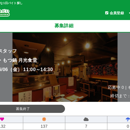
軽な1日バイト探し
会員登録
募集詳細
スタッフ
・もつ鍋 月光食堂
06/06（金） 11:00～14:30
応募中 0 |
締切まで：0
募集終了
132
137
7
0