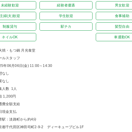
未経験歓迎
経験者優遇
男女歓迎
主婦(夫)歓迎
学生歓迎
食事補助
制服貸与
駅チカ
髪型自由
ネイルOK
車通勤OK
火焼・もつ鍋 月光食堂
ールスタッフ
25年06月06日(金) 11:00～14:30
憩なし
業なし
集人数 1人
 1,200円
通費全額支給
日現金支払
寄駅：淡路町から約4分
京都千代田区神田司町2-9-2 ディーキューブビル1F