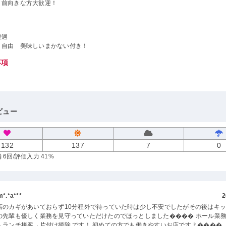
、前向きな方大歓迎！
優遇
り自由 美味しいまかない付き！
事項
ビュー
132
137
7
0
 6回
/評価入力 41%
.*a***
2
店のカギがあいておらず10分程外で待っていた時は少し不安でしたがその後はキ
の先輩も優しく業務を見守っていただけたのでほっとしました���� ホール業
→ランチ接客→片付け掃除 です！ 初めての方でも働きやすいお店ですよ����