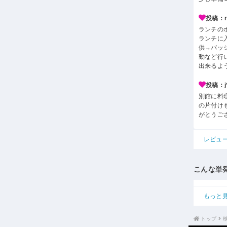
投稿：r*
ランチの
ランチに
供→バッ
動など行
出来るよ
投稿：j*
別館に料
の片付け
がとうご
レビュ
こんな単
もっと
トップ