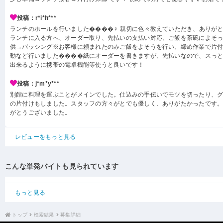
投稿：r*i*h***
ランチのホールを行いました����‍♀️ 親切に色々教えていただき、ありが
ランチに入る方へ、オーダー取り、先払いの支払い対応、ご飯を茶碗によそ
供→バッシング※お客様に頼まれたのみご飯をよそうを行い、締め作業で片
動など行いました����紙にオーダーを書きますが、先払いなので、スっ
出来るように携帯の電卓機能等使うと良いです！
投稿：j*m*y***
別館に料理を運ぶことがメインでした。仕込みの手伝いでモツを切ったり、
の片付けもしました。スタッフの方々がとでも優しく、ありがたかったです
がとうございました。
レビューをもっと見る
こんな単発バイトも見られています
もっと見る
トップ
検索結果
募集詳細