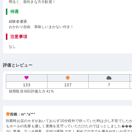
明るく、前向きな方大歓迎！
待遇
経験者優遇
おかわり自由 美味しいまかない付き！
注意事項
なし
評価とレビュー
133
137
7
採用取消 6回
/評価入力 41%
投稿：m*.*a***
到着時お店のカギがあいておらず10分程外で待っていた時は少し不安でした
もホールの先輩も優しく業務を見守っていただけたのでほっとしました���
少し準備→ランチ接客→片付け掃除 です！ 初めての方でも働きやすいお店で