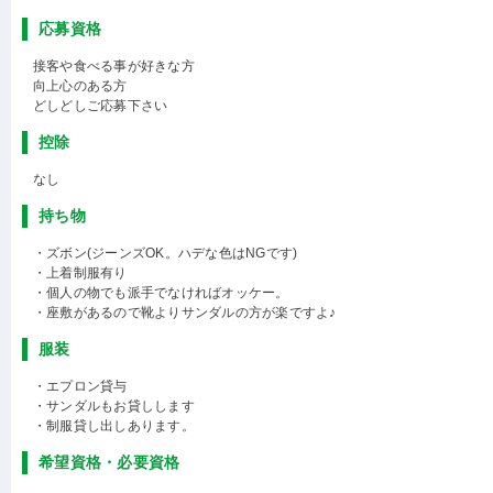
応募資格
接客や食べる事が好きな方
向上心のある方
どしどしご応募下さい
控除
なし
持ち物
・ズボン(ジーンズOK。ハデな色はNGです)
・上着制服有り
・個人の物でも派手でなければオッケー。
・座敷があるので靴よりサンダルの方が楽ですよ♪
服装
・エプロン貸与
・サンダルもお貸しします
・制服貸し出しあります。
希望資格・必要資格