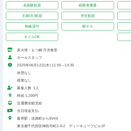
未経験歓迎
経験者優遇
主婦(夫)歓迎
学生歓迎
制服貸与
駅チカ
ネイルOK
炭火焼・もつ鍋 月光食堂
ホールスタッフ
2025年06月12日(木) 11:00～14:30
休憩なし
残業なし
募集人数 1人
時給 1,200円
交通費全額支給
当日現金支払
最寄駅：淡路町から約4分
東京都千代田区神田司町2-9-2 ディーキューブビル1F