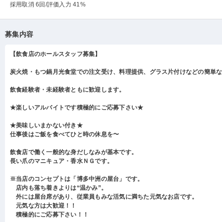
採用取消 6回
/評価入力 41%
募集内容
【飲食店のホールスタッフ募集】
炭火焼・もつ鍋月光食堂での注文受け、料理提供、グラス片付けなどの簡単
飲食経験者・未経験者ともに歓迎します。
★楽しいアルバイトです積極的にご応募下さい★
★美味しいまかない付き★
仕事後はご飯を食べてひと時の休息を〜
飲食店で働く一般的な身だしなみが基本です。
長い爪のマニキュア・香水ＮＧです。
※当店のコンセプトは「博多中洲の屋台」です。
店内も落ち着きよりは“温かみ”。
外には屋台席があり、従業員もみな活気に満ちた元気なお店です。
元気な方は大歓迎！！
積極的にご応募下さい！！