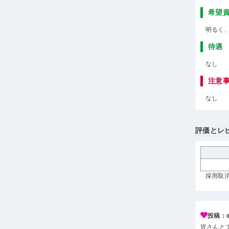
希望
明るく
待遇
なし
注意
なし
評価とレ
採用取消
投稿：e*
皆さんと