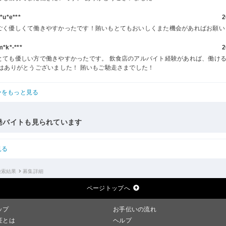
u*e***
2
ごく優しくて働きやすかったです！賄いもとてもおいしくまた機会があればお願い
k*-***
2
とても優しい方で働きやすかったです。 飲食店のアルバイト経験があれば、働け
回はありがとうございました！ 賄いもご馳走さまでした！
ーをもっと見る
発バイトも見られています
見る
検索結果
募集詳細
ページトップへ
ップ
お手伝いの流れ
証とは
ヘルプ