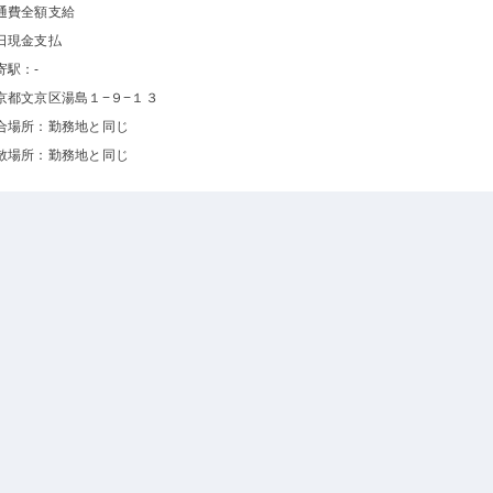
通費全額支給
日現金支払
寄駅：-
京都文京区湯島１−９−１３
合場所：勤務地と同じ
散場所：勤務地と同じ