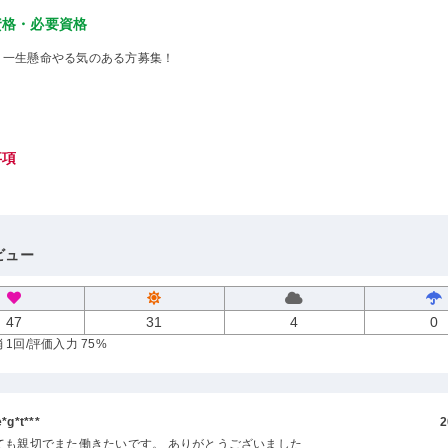
資格・必要資格
、一生懸命やる気のある方募集！
事項
ビュー
47
31
4
0
 1回
/評価入力 75%
g*t***
2
ても親切でまた働きたいです。 ありがとうございました