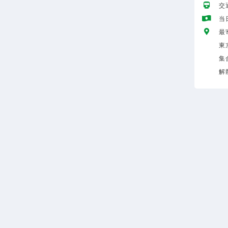
交
当
最
東
集
解