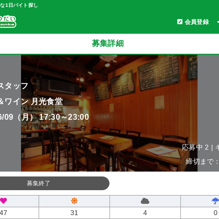
軽な1日バイト探し
会員登録
募集詳細
スタッフ
＆ワイン 月光食堂
06/09（月） 17:30～23:00
応募中 2 |
締切まで：0
募集終了
47
31
4
0