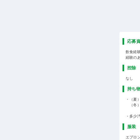
応募
飲食経
経験の
控除
なし
持ち
・（夏
（冬）
・多少
服装
エプロ