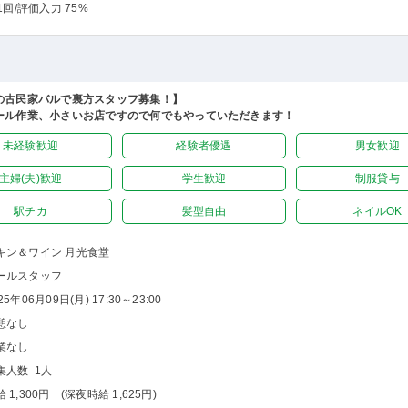
1回
/評価入力 75%
の古民家バルで裏方スタッフ募集！】
ール作業、小さいお店ですので何でもやっていただきます！
未経験歓迎
経験者優遇
男女歓迎
主婦(夫)歓迎
学生歓迎
制服貸与
駅チカ
髪型自由
ネイルOK
キン＆ワイン 月光食堂
ールスタッフ
25年06月09日(月) 17:30～23:00
憩なし
業なし
集人数 1人
 1,300円 (深夜時給 1,625円)