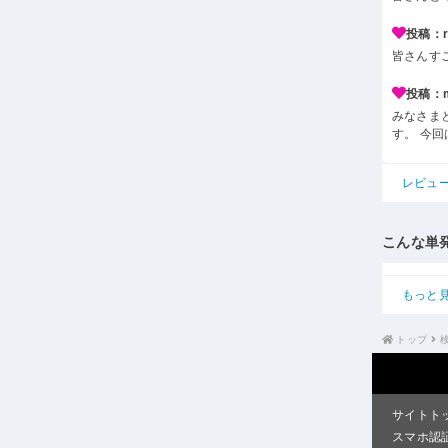
投稿：r*
皆さんす
投稿：m*
みなさま
す。 今
レビュ
こんな単
もっと
トップ
サイトト
スマホ認