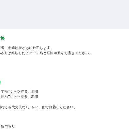
資格
験者・未経験者ともに歓迎します。
ある方は経験したチェーン名と経験年数をお書きください。
物
）半袖Tシャツ持参、着用
長袖Tシャツ持参、着用
汚れても大丈夫なTシャツ、靴でお越しください。
ン貸与あり