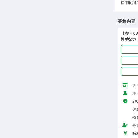
採用取消 
募集内容
【流行り
簡単なホ
チ
ホ
20
休
残
募
時給