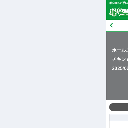
単発OKの手
ホール
チキン
2025/