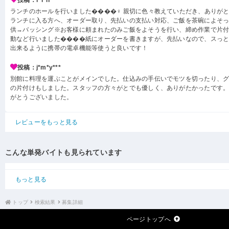
投稿：r*i*h***
ランチのホールを行いました����‍♀️ 親切に色々教えていただき、ありが
ランチに入る方へ、オーダー取り、先払いの支払い対応、ご飯を茶碗によそ
供→バッシング※お客様に頼まれたのみご飯をよそうを行い、締め作業で片
動など行いました����紙にオーダーを書きますが、先払いなので、スっ
出来るように携帯の電卓機能等使うと良いです！
投稿：j*m*y***
別館に料理を運ぶことがメインでした。仕込みの手伝いでモツを切ったり、
の片付けもしました。スタッフの方々がとでも優しく、ありがたかったです
がとうございました。
レビューをもっと見る
こんな単発バイトも見られています
もっと見る
トップ
検索結果
募集詳細
ページトップへ