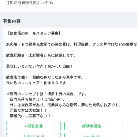
採用取消 6回
/評価入力 41%
募集内容
【飲食店のホールスタッフ募集】
炭火焼・もつ鍋月光食堂での注文受け、料理提供、グラス片付けなどの簡単
飲食経験者・未経験者ともに歓迎します。
美味しいまかない付き！おかわり自由！
飲食店で働く一般的な身だしなみが基本です。
長い爪のマニキュア・香水ＮＧです。
※当店のコンセプトは「博多中洲の屋台」です。
店内も落ち着きよりは“温かみ”。
外には屋台席があり、従業員もみな活気に満ちた元気なお店です。
元気な方は大歓迎！！
積極的にご応募下さい！！
未経験歓迎
経験者優遇