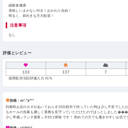
経験者優遇
美味しいまかない付き！おかわり自由！
明るく、前向きな方大歓迎！
注意事項
なし
評価とレビュー
133
137
7
採用取消 6回
/評価入力 41%
投稿：m*.*a***
到着時お店のカギがあいておらず10分程外で待っていた時は少し不安でした
もホールの先輩も優しく業務を見守っていただけたのでほっとしました���
少し準備→ランチ接客→片付け掃除 です！ 初めての方でも働きやすいお店で