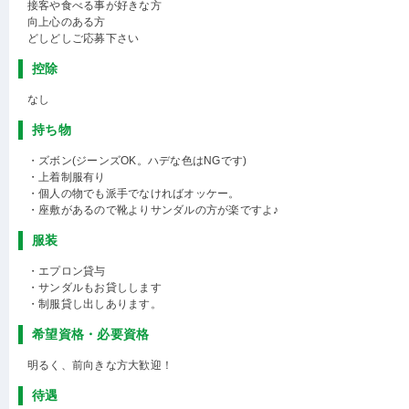
接客や食べる事が好きな方
向上心のある方
どしどしご応募下さい
控除
なし
持ち物
・ズボン(ジーンズOK。ハデな色はNGです)
・上着制服有り
・個人の物でも派手でなければオッケー。
・座敷があるので靴よりサンダルの方が楽ですよ♪
服装
・エプロン貸与
・サンダルもお貸しします
・制服貸し出しあります。
希望資格・必要資格
明るく、前向きな方大歓迎！
待遇