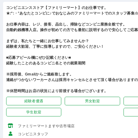
コンビニエンスストア【ファミリーマート】のお仕事です。
★:*:・°あなたとコンビに♪でおなじみのファミリーマートでのスタッフ募集☆:
お仕事内容は、レジ、接客、品出し、掃除などコンビニ業務全般です。
自動釣銭機導入店。操作が初めての方でも最初に説明するので安心してご応
まずは、私たちと一緒にお仕事してみませんか？
経験者大歓迎、丁寧に指導しますので、ご安心ください！
■応募アピール欄にぜひ記載ください■
経験したことのあるコンビニ名とその就業期間
※採用後、Gmailからご連絡致します。
連絡がつかないワーカーさんは採用キャンセルとさせて頂く場合があります
※休憩時間はお店の状況により前後する場合がございます。
経験者優遇
男女歓迎
学生歓迎
ファミリーマートますや古市場店
コンビニスタッフ