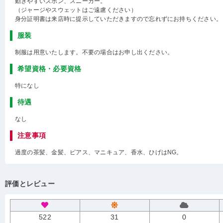
動きやすいズボン、スニーカー。
（ジャージやスウェットはご遠慮ください）
身分証明書は来店時に提示していただきますので忘れずにお持ちください。
服装
制服は用意いたします。不要の場合はお申し出ください。
希望資格・必要資格
特になし
待遇
なし
注意事項
過度の茶髪、金髪、ピアス、マニキュア、香水、ひげはNG。
評価とレビュー
522
31
0