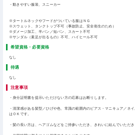
・動きやすい服装、スニーカー
※タートルネックやフードがついている服はＮＧ
※スウェット、タンクトップ不可（事故防止、安全衛生のため）
※ダメージ加工、半パン／短パン、スカート不可
※サンダル（素足が出るもの）不可、ハイヒール不可
希望資格・必要資格
なし
待遇
なし
注意事項
・身分証明書を提示いただけない方の応募はお断りします。
・清潔感がある髪型／ひげや色、常識の範囲内のピアス・マニキュア／ネイ
はＯＫです。
・髪の長い方は、ヘアゴムなどをご持参いただき、きれいに結んでいただき