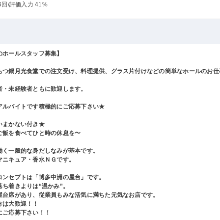
6回
/評価入力 41%
のホールスタッフ募集】
もつ鍋月光食堂での注文受け、料理提供、グラス片付けなどの簡単なホールのお仕
者・未経験者ともに歓迎します。
アルバイトです積極的にご応募下さい★
いまかない付き★
ご飯を食べてひと時の休息を〜
働く一般的な身だしなみが基本です。
マニキュア・香水ＮＧです。
コンセプトは「博多中洲の屋台」です。
ち着きよりは“温かみ”。
台席があり、従業員もみな活気に満ちた元気なお店です。
は大歓迎！！
ご応募下さい！！