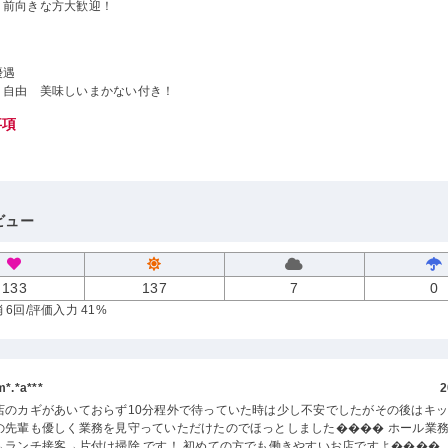
、前向きな方大歓迎！
優遇
り自由 美味しいまかない付き！
事項
ビュー
133
137
7
0
 6回
/評価入力 41%
.*a***
2
店のカギがあいておらず10分程外で待っていた時は少し不安でしたがその後はキ
の先輩も優しく業務を見守っていただけたのでほっとしました���� ホール業
→ランチ接客→片付け掃除 です！ 初めての方でも働きやすいお店ですよ����