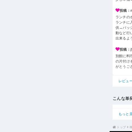
投稿：r*
ランチの
ランチに
供→バッ
動など行
出来るよ
投稿：j*
別館に料
の片付け
がとうご
レビュ
こんな単
もっと
トップ