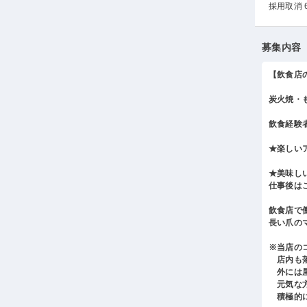
採用取消 
募集内容
【飲食店
炭火焼・
飲食経験
★楽しい
★美味し
仕事後は
飲食店で
長い爪の
※当店の
店内も落
外には屋
元気な方
積極的に