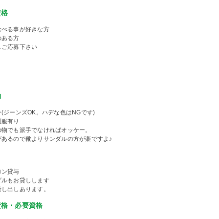
資格
食べる事が好きな方
のある方
しご応募下さい
物
(ジーンズOK。ハデな色はNGです)
制服有り
の物でも派手でなければオッケー。
があるので靴よりサンダルの方が楽ですよ♪
ロン貸与
ダルもお貸しします
貸し出しあります。
資格・必要資格