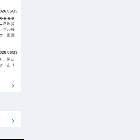
026/06/25
す����
→料理提
ーブル移
か、把握
026/06/23
り、閉店
き、あり