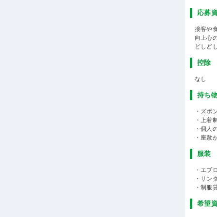
応募
接客や
向上心
どしど
控除
なし
持ち
・ズボン
・上着
・個人
・座敷
服装
・エプ
・サン
・制服
希望