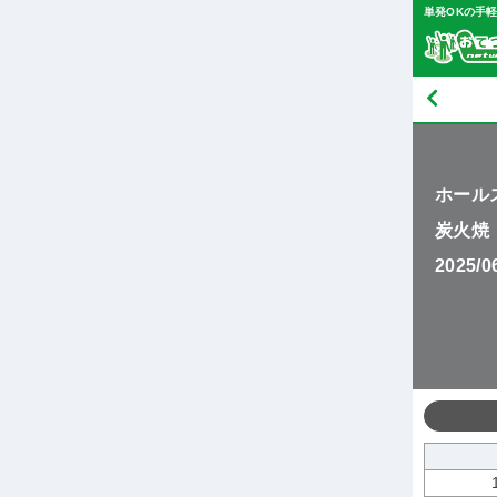
単発OKの手
ホール
炭火焼
2025/