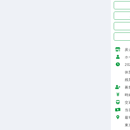
炭
ホ
20
休
残
募
時給
交
当
最
東