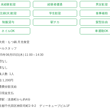
未経験歓迎
経験者優遇
男女歓迎
主婦(夫)歓迎
学生歓迎
食事補助
制服貸与
駅チカ
髪型自由
ネイルOK
車通勤OK
火焼・もつ鍋 月光食堂
ールスタッフ
25年06月05日(木) 11:00～14:30
憩なし
業なし
集人数 1人
 1,200円
通費全額支給
日現金支払
寄駅：淡路町から約4分
京都千代田区神田司町2-9-2 ディーキューブビル1F