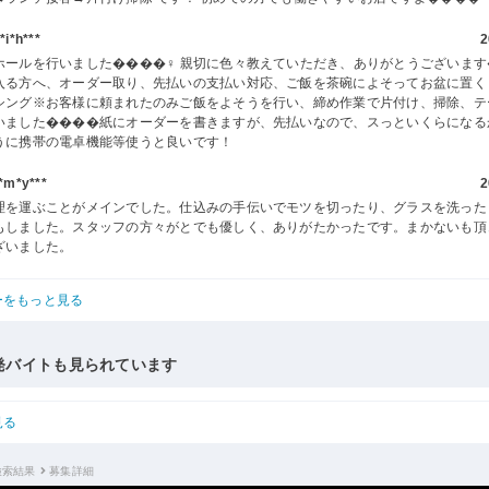
i*h***
2
ホールを行いました����‍♀️ 親切に色々教えていただき、ありがとうございま
入る方へ、オーダー取り、先払いの支払い対応、ご飯を茶碗によそってお盆に置く
シング※お客様に頼まれたのみご飯をよそうを行い、締め作業で片付け、掃除、テ
いました����紙にオーダーを書きますが、先払いなので、スっといくらになる
うに携帯の電卓機能等使うと良いです！
m*y***
2
理を運ぶことがメインでした。仕込みの手伝いでモツを切ったり、グラスを洗った
もしました。スタッフの方々がとでも優しく、ありがたかったです。まかないも頂
ざいました。
ーをもっと見る
発バイトも見られています
見る
検索結果
募集詳細