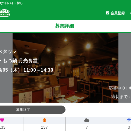
軽な1日バイト探し
会員登録
募集詳細
スタッフ
・もつ鍋 月光食堂
06/05（木） 11:00～14:30
応募中 0 |
締切まで：0
募集終了
133
137
7
0