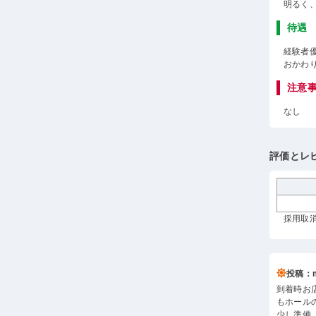
明るく
待遇
経験者
おかわ
注意
なし
評価とレ
採用取消
投稿：m*
到着時お
もホール
少し準備