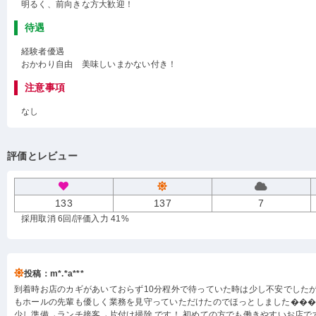
明るく、前向きな方大歓迎！
待遇
経験者優遇
おかわり自由 美味しいまかない付き！
注意事項
なし
評価とレビュー
133
137
7
採用取消 6回
/評価入力 41%
投稿：m*.*a***
到着時お店のカギがあいておらず10分程外で待っていた時は少し不安でした
もホールの先輩も優しく業務を見守っていただけたのでほっとしました���
少し準備→ランチ接客→片付け掃除 です！ 初めての方でも働きやすいお店で