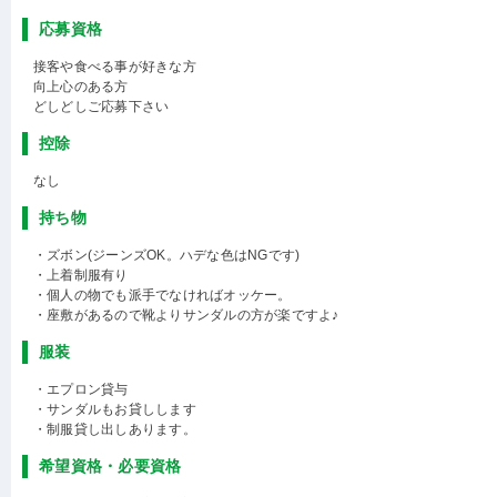
応募資格
接客や食べる事が好きな方
向上心のある方
どしどしご応募下さい
控除
なし
持ち物
・ズボン(ジーンズOK。ハデな色はNGです)
・上着制服有り
・個人の物でも派手でなければオッケー。
・座敷があるので靴よりサンダルの方が楽ですよ♪
服装
・エプロン貸与
・サンダルもお貸しします
・制服貸し出しあります。
希望資格・必要資格