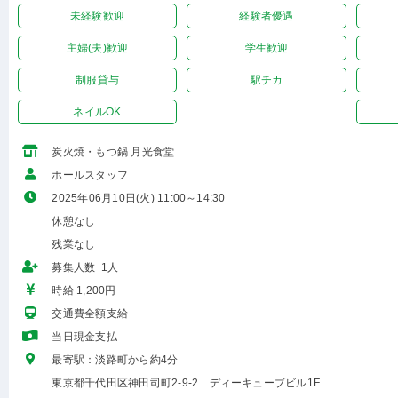
未経験歓迎
経験者優遇
主婦(夫)歓迎
学生歓迎
制服貸与
駅チカ
ネイルOK
炭火焼・もつ鍋 月光食堂
ホールスタッフ
2025年06月10日(火) 11:00～14:30
休憩なし
残業なし
募集人数 1人
時給 1,200円
交通費全額支給
当日現金支払
最寄駅：淡路町から約4分
東京都千代田区神田司町2-9-2 ディーキューブビル1F