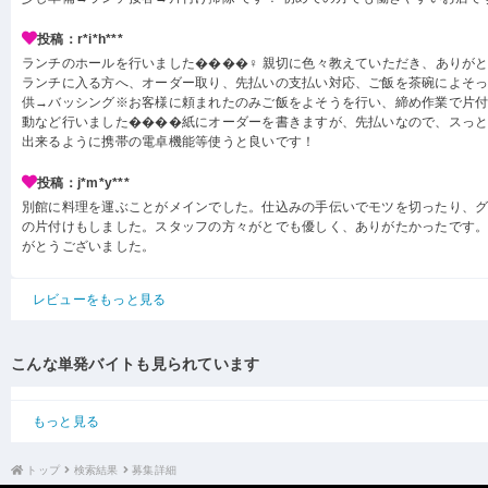
投稿：r*i*h***
ランチのホールを行いました����‍♀️ 親切に色々教えていただき、ありが
ランチに入る方へ、オーダー取り、先払いの支払い対応、ご飯を茶碗によそ
供→バッシング※お客様に頼まれたのみご飯をよそうを行い、締め作業で片
動など行いました����紙にオーダーを書きますが、先払いなので、スっ
出来るように携帯の電卓機能等使うと良いです！
投稿：j*m*y***
別館に料理を運ぶことがメインでした。仕込みの手伝いでモツを切ったり、
の片付けもしました。スタッフの方々がとでも優しく、ありがたかったです
がとうございました。
レビューをもっと見る
こんな単発バイトも見られています
もっと見る
トップ
検索結果
募集詳細