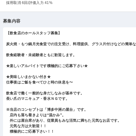
採用取消 6回
/評価入力 41%
募集内容
【飲食店のホールスタッフ募集】
炭火焼・もつ鍋月光食堂での注文受け、料理提供、グラス片付けなどの簡単
飲食経験者・未経験者ともに歓迎します。
★楽しいアルバイトです積極的にご応募下さい★
★美味しいまかない付き★
仕事後はご飯を食べてひと時の休息を〜
飲食店で働く一般的な身だしなみが基本です。
長い爪のマニキュア・香水ＮＧです。
※当店のコンセプトは「博多中洲の屋台」です。
店内も落ち着きよりは“温かみ”。
外には屋台席があり、従業員もみな活気に満ちた元気なお店です。
元気な方は大歓迎！！
積極的にご応募下さい！！