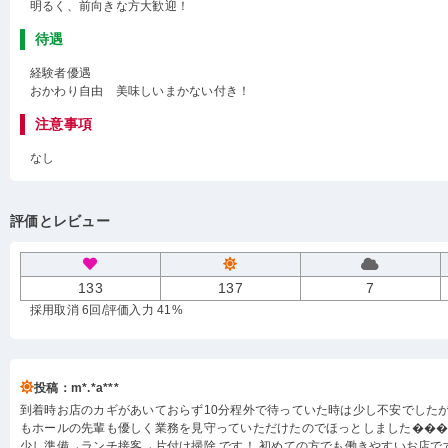
明るく、前向きな方大歓迎！
待遇
経験者優遇
おかわり自由 美味しいまかない付き！
注意事項
なし
評価とレビュー
133
137
7
採用取消 6回
/評価入力 41%
投稿：m*.*a***
到着時お店のカギがあいておらず10分程外で待っていた時は少し不安でした
もホールの先輩も優しく業務を見守っていただけたのでほっとしました���
少し準備→ランチ接客→片付け掃除 です！ 初めての方でも働きやすいお店で