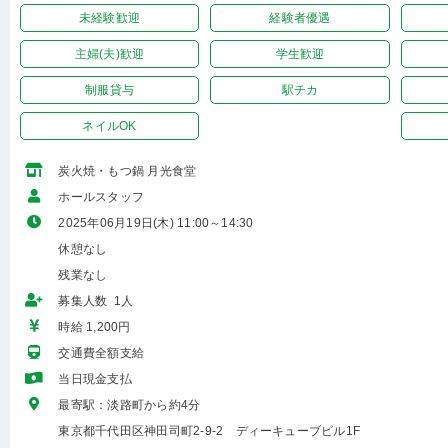
未経験歓迎
経験者優遇
主婦(夫)歓迎
学生歓迎
制服貸与
駅チカ
ネイルOK
炭火焼・もつ鍋 月光食堂
ホールスタッフ
2025年06月19日(木) 11:00～14:30
休憩なし
残業なし
募集人数 1人
時給 1,200円
交通費全額支給
当日現金支払
最寄駅：淡路町から約4分
東京都千代田区神田司町2-9-2 ディーキューブビル1F