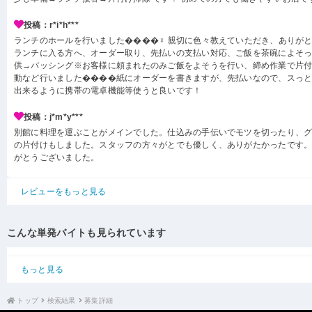
投稿：r*i*h***
ランチのホールを行いました����‍♀️ 親切に色々教えていただき、ありが
ランチに入る方へ、オーダー取り、先払いの支払い対応、ご飯を茶碗によそ
供→バッシング※お客様に頼まれたのみご飯をよそうを行い、締め作業で片
動など行いました����紙にオーダーを書きますが、先払いなので、スっ
出来るように携帯の電卓機能等使うと良いです！
投稿：j*m*y***
別館に料理を運ぶことがメインでした。仕込みの手伝いでモツを切ったり、
の片付けもしました。スタッフの方々がとでも優しく、ありがたかったです
がとうございました。
レビューをもっと見る
こんな単発バイトも見られています
もっと見る
トップ
検索結果
募集詳細