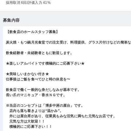
採用取消 6回
/評価入力 41%
募集内容
【飲食店のホールスタッフ募集】
炭火焼・もつ鍋月光食堂での注文受け、料理提供、グラス片付けなどの簡単
飲食経験者・未経験者ともに歓迎します。
★楽しいアルバイトです積極的にご応募下さい★
★美味しいまかない付き★
仕事後はご飯を食べてひと時の休息を〜
飲食店で働く一般的な身だしなみが基本です。
長い爪のマニキュア・香水ＮＧです。
※当店のコンセプトは「博多中洲の屋台」です。
店内も落ち着きよりは“温かみ”。
外には屋台席があり、従業員もみな活気に満ちた元気なお店です。
元気な方は大歓迎！！
積極的にご応募下さい！！