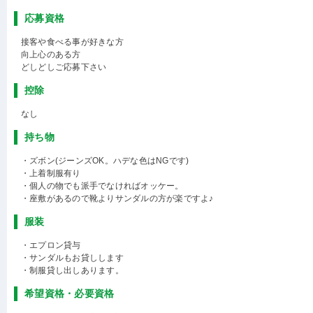
応募資格
接客や食べる事が好きな方
向上心のある方
どしどしご応募下さい
控除
なし
持ち物
・ズボン(ジーンズOK。ハデな色はNGです)
・上着制服有り
・個人の物でも派手でなければオッケー。
・座敷があるので靴よりサンダルの方が楽ですよ♪
服装
・エプロン貸与
・サンダルもお貸しします
・制服貸し出しあります。
希望資格・必要資格