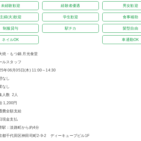
未経験歓迎
経験者優遇
男女歓迎
主婦(夫)歓迎
学生歓迎
食事補助
制服貸与
駅チカ
髪型自由
ネイルOK
車通勤OK
火焼・もつ鍋 月光食堂
ールスタッフ
25年06月05日(木) 11:00～14:30
憩なし
業なし
集人数 2人
 1,200円
通費全額支給
日現金支払
寄駅：淡路町から約4分
京都千代田区神田司町2-9-2 ディーキューブビル1F