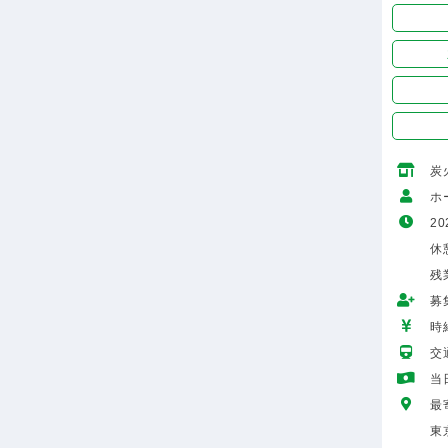
炭
ホ
20
休
残
募
時給
交
当
最
東