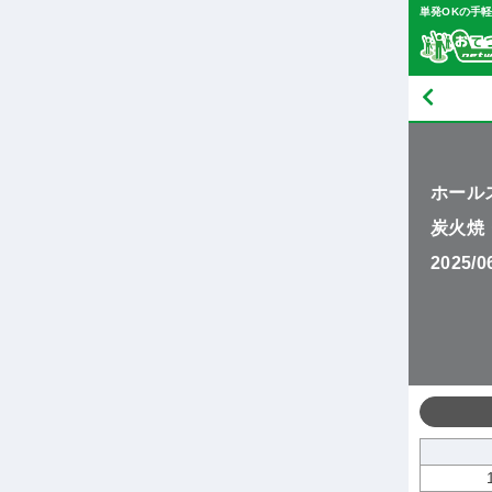
単発OKの手
ホール
炭火焼
2025/