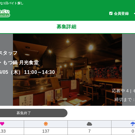
軽な1日バイト探し
会員登録
募集詳細
スタッフ
・もつ鍋 月光食堂
06/05（木） 11:00～14:30
応募中 4 |
締切まで：0
募集終了
133
137
7
0