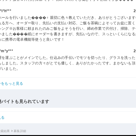
i*h***
2
ホールを行いました����‍♀️ 親切に色々教えていただき、ありがとうございま
入る方へ、オーダー取り、先払いの支払い対応、ご飯を茶碗によそってお盆に置く
シング※お客様に頼まれたのみご飯をよそうを行い、締め作業で片付け、掃除、テ
いました����紙にオーダーを書きますが、先払いなので、スっといくらになる
うに携帯の電卓機能等使うと良いです！
m*y***
2
理を運ぶことがメインでした。仕込みの手伝いでモツを切ったり、グラスを洗った
もしました。スタッフの方々がとでも優しく、ありがたかったです。まかないも頂
ざいました。
ーをもっと見る
発バイトも見られています
見る
検索結果
募集詳細