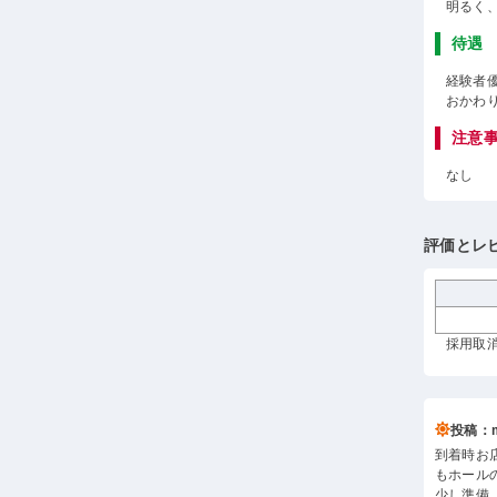
明るく
待遇
経験者
おかわ
注意
なし
評価とレ
採用取消
投稿：m*
到着時お
もホール
少し準備