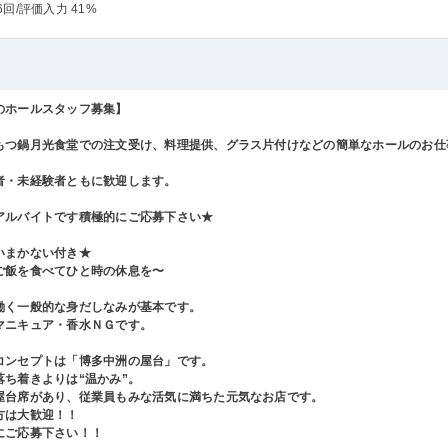
6回
/評価入力 41%
のホールスタッフ募集】
もつ鍋月光食堂での注文受け、料理提供、グラス片付けなどの簡単なホールのお仕
者・未経験者ともに歓迎します。
アルバイトです積極的にご応募下さい★
いまかない付き★
ご飯を食べてひと時の休息を〜
働く一般的な身だしなみが基本です。
マニキュア・香水ＮＧです。
コンセプトは「博多中洲の屋台」です。
ち着きよりは“温かみ”。
台席があり、従業員もみな活気に満ちた元気なお店です。
は大歓迎！！
ご応募下さい！！