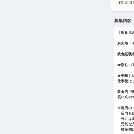
採用取消 
募集内容
【飲食店
炭火焼・
飲食経験
★楽しい
★美味し
仕事後は
飲食店で
長い爪の
※当店の
店内も落
外には屋
元気な方
積極的に