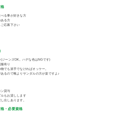
資格
食べる事が好きな方
のある方
しご応募下さい
物
(ジーンズOK。ハデな色はNGです)
制服有り
の物でも派手でなければオッケー。
があるので靴よりサンダルの方が楽ですよ♪
ロン貸与
ダルもお貸しします
貸し出しあります。
資格・必要資格