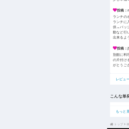
投稿：r*
ランチの
ランチに
供→バッ
動など行
出来るよ
投稿：j*
別館に料
の片付け
がとうご
レビュ
こんな単
もっと
トップ