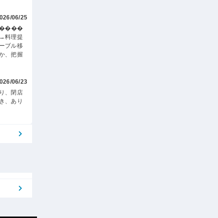
026/06/25
す����
→料理提
ーブル移
か、把握
026/06/23
り、閉店
き、あり