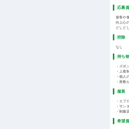
応募
接客や
向上心
どしど
控除
なし
持ち
・ズボン
・上着
・個人
・座敷
服装
・エプ
・サン
・制服
希望