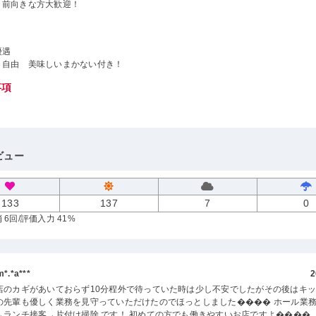
、前向きな方大歓迎！
優遇
り自由 美味しいまかない付き！
事項
ビュー
133
137
7
0
 6回
/評価入力 41%
.*a***
2
店のカギがあいておらず10分程外で待っていた時は少し不安でしたがその後はキ
の先輩も優しく業務を見守っていただけたのでほっとしました���� ホール業
→ランチ接客→片付け掃除 です！ 初めての方でも働きやすいお店ですよ����