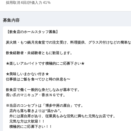
採用取消 6回
/評価入力 41%
募集内容
【飲食店のホールスタッフ募集】
炭火焼・もつ鍋月光食堂での注文受け、料理提供、グラス片付けなどの簡単
飲食経験者・未経験者ともに歓迎します。
★楽しいアルバイトです積極的にご応募下さい★
★美味しいまかない付き★
仕事後はご飯を食べてひと時の休息を〜
飲食店で働く一般的な身だしなみが基本です。
長い爪のマニキュア・香水ＮＧです。
※当店のコンセプトは「博多中洲の屋台」です。
店内も落ち着きよりは“温かみ”。
外には屋台席があり、従業員もみな活気に満ちた元気なお店です。
元気な方は大歓迎！！
積極的にご応募下さい！！