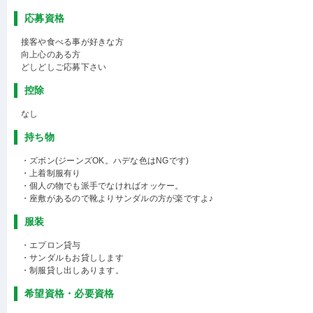
応募資格
接客や食べる事が好きな方
向上心のある方
どしどしご応募下さい
控除
なし
持ち物
・ズボン(ジーンズOK。ハデな色はNGです)
・上着制服有り
・個人の物でも派手でなければオッケー。
・座敷があるので靴よりサンダルの方が楽ですよ♪
服装
・エプロン貸与
・サンダルもお貸しします
・制服貸し出しあります。
希望資格・必要資格