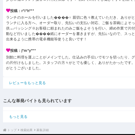
投稿：r*i*h***
ランチのホールを行いました����‍♀️ 親切に色々教えていただき、ありが
ランチに入る方へ、オーダー取り、先払いの支払い対応、ご飯を茶碗によそ
供→バッシング※お客様に頼まれたのみご飯をよそうを行い、締め作業で片
動など行いました����紙にオーダーを書きますが、先払いなので、スっ
出来るように携帯の電卓機能等使うと良いです！
投稿：j*m*y***
別館に料理を運ぶことがメインでした。仕込みの手伝いでモツを切ったり、
の片付けもしました。スタッフの方々がとでも優しく、ありがたかったです
がとうございました。
レビューをもっと見る
こんな単発バイトも見られています
もっと見る
トップ
検索結果
募集詳細