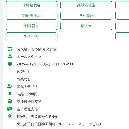
未経験歓迎
経験者優遇
主婦(夫)歓迎
学生歓迎
制服貸与
駅チカ
ネイルOK
炭火焼・もつ鍋 月光食堂
ホールスタッフ
2025年06月10日(火) 11:00～14:30
休憩なし
残業なし
募集人数 2人
時給 1,200円
交通費全額支給
当日現金支払
最寄駅：淡路町から約4分
東京都千代田区神田司町2-9-2 ディーキューブビル1F