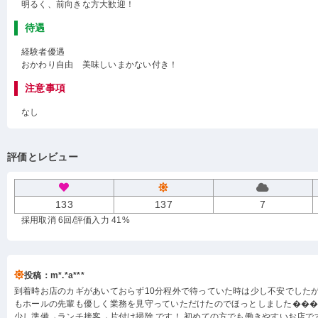
明るく、前向きな方大歓迎！
待遇
経験者優遇
おかわり自由 美味しいまかない付き！
注意事項
なし
評価とレビュー
133
137
7
採用取消 6回
/評価入力 41%
投稿：m*.*a***
到着時お店のカギがあいておらず10分程外で待っていた時は少し不安でした
もホールの先輩も優しく業務を見守っていただけたのでほっとしました���
少し準備→ランチ接客→片付け掃除 です！ 初めての方でも働きやすいお店で