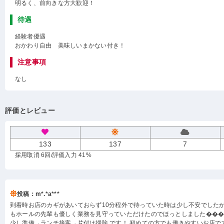
明るく、前向きな方大歓迎！
待遇
経験者優遇
おかわり自由 美味しいまかない付き！
注意事項
なし
評価とレビュー
133
137
7
採用取消 6回
/評価入力 41%
投稿：m*.*a***
到着時お店のカギがあいておらず10分程外で待っていた時は少し不安でした
もホールの先輩も優しく業務を見守っていただけたのでほっとしました���
少し準備→ランチ接客→片付け掃除 です！ 初めての方でも働きやすいお店で