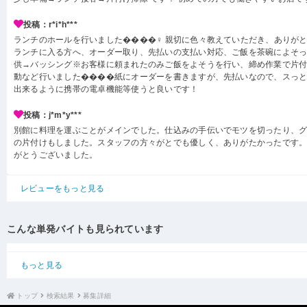
投稿：r*i*h***
ランチのホールを行いました����‍♀️ 親切に色々教えていただき、ありが
ランチに入る方へ、オーダー取り、先払いの支払い対応、ご飯を茶碗によそ
供→バッシング※お客様に頼まれたのみご飯をよそうを行い、締め作業で片
動など行いました����紙にオーダーを書きますが、先払いなので、スっ
出来るように携帯の電卓機能等使うと良いです！
投稿：j*m*y***
別館に料理を運ぶことがメインでした。仕込みの手伝いでモツを切ったり、
の片付けもしました。スタッフの方々がとでも優しく、ありがたかったです
がとうございました。
レビューをもっと見る
こんな単発バイトも見られています
もっと見る
トップ
検索結果
募集詳細