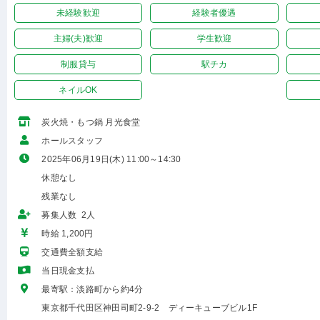
未経験歓迎
経験者優遇
主婦(夫)歓迎
学生歓迎
制服貸与
駅チカ
ネイルOK
炭火焼・もつ鍋 月光食堂
ホールスタッフ
2025年06月19日(木) 11:00～14:30
休憩なし
残業なし
募集人数 2人
時給 1,200円
交通費全額支給
当日現金支払
最寄駅：淡路町から約4分
東京都千代田区神田司町2-9-2 ディーキューブビル1F