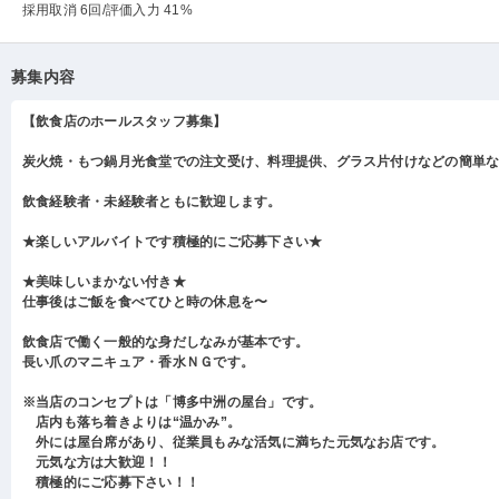
採用取消 6回
/評価入力 41%
募集内容
【飲食店のホールスタッフ募集】
炭火焼・もつ鍋月光食堂での注文受け、料理提供、グラス片付けなどの簡単
飲食経験者・未経験者ともに歓迎します。
★楽しいアルバイトです積極的にご応募下さい★
★美味しいまかない付き★
仕事後はご飯を食べてひと時の休息を〜
飲食店で働く一般的な身だしなみが基本です。
長い爪のマニキュア・香水ＮＧです。
※当店のコンセプトは「博多中洲の屋台」です。
店内も落ち着きよりは“温かみ”。
外には屋台席があり、従業員もみな活気に満ちた元気なお店です。
元気な方は大歓迎！！
積極的にご応募下さい！！