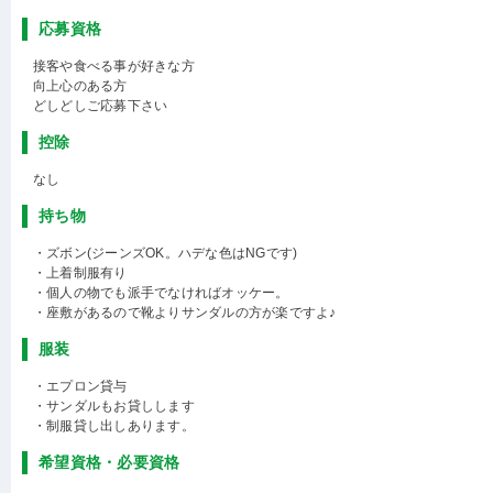
応募資格
接客や食べる事が好きな方
向上心のある方
どしどしご応募下さい
控除
なし
持ち物
・ズボン(ジーンズOK。ハデな色はNGです)
・上着制服有り
・個人の物でも派手でなければオッケー。
・座敷があるので靴よりサンダルの方が楽ですよ♪
服装
・エプロン貸与
・サンダルもお貸しします
・制服貸し出しあります。
希望資格・必要資格