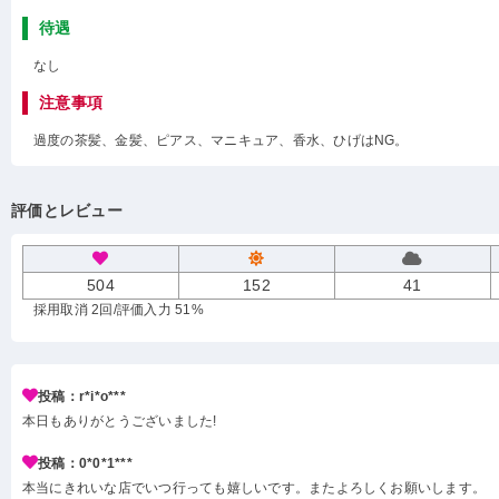
待遇
なし
注意事項
過度の茶髪、金髪、ピアス、マニキュア、香水、ひげはNG。
評価とレビュー
504
152
41
採用取消 2回
/評価入力 51%
投稿：r*i*o***
本日もありがとうございました!
投稿：0*0*1***
本当にきれいな店でいつ行っても嬉しいです。またよろしくお願いします。