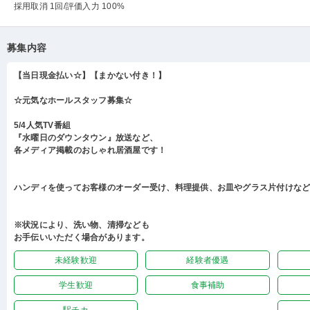
採用取消 1回
/評価入力 100%
募集内容
【当日現金払い☆】【まかない付き！】
☆元気なホールスタッフ募集☆
5/4人気TV番組
『水曜日のダウンタウン』放送など、
各メディア掲載のおしゃれ居酒屋です！
ハンディを使ってお客様のオーダー受け、料理提供、お皿やグラス片付けな
※状況により、洗い物、清掃なども
お手伝いいただく場合があります。
未経験歓迎
経験者優遇
学生歓迎
食事補助