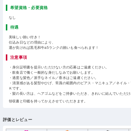
希望資格・必要資格
なし
待遇
美味しい賄い付き！
仕込み日などの理由により、
運が良ければ黒毛和牛a5ランクの賄いも食べられます！
注意事項
・身分証明書を提示いただけない方の応募はご遠慮ください。
・飲食店で働く一般的な身だしなみでお願いします。
・過度な髪色／派手なネイル／香水はご遠慮ください。
・清潔感がある髪型やひげ、常識の範囲内のピアス・マニキュア／ネイル・
Ｋです。
・髪の長い方は、ヘアゴムなどをご持参いただき、きれいに結んでいただけ
領収書と印鑑を持ってかえさせていただきます。
評価とレビュー