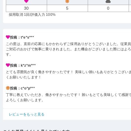
30
5
0
採用取消 1回
/評価入力 100%
投稿：t*e*s***
この度は、直前の応募にもかかわらずご採用ありがとうございました。従業
ご対応のおかげで無事に乗りきれました。また機会がございました際にはよ
す。
投稿：k*z*m***
とても雰囲気が良く働きやすかったです！ 美味しい賄いもありがとうございま
くお願いいたします！
投稿：c*o*p***
丁寧に教えていただき、働きやすかったです！ 賄いもとても美味しくて感謝
よろしくお願いします。
レビューをもっと見る