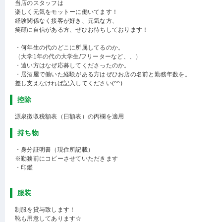
当店のスタッフは
楽しく元気をモットーに働いてます！
経験関係なく接客が好き、元気な方、
笑顔に自信がある方、ぜひお待ちしております！
・何年生の代のどこに所属してるのか。
（大学1年の代の大学生/フリーターなど、、）
・遠い方はなぜ応募してくださったのか。
・居酒屋で働いた経験がある方はぜひお店の名前と勤務年数を。
差し支えなければ記入してください(^^)
控除
源泉徴収税額表（日額表）の丙欄を適用
持ち物
・身分証明書（現住所記載）
※勤務前にコピーさせていただきます
・印鑑
服装
制服を貸与致します！
靴も用意してあります☆