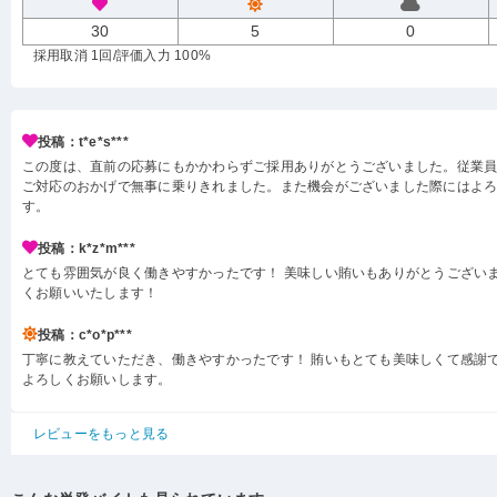
30
5
0
採用取消 1回
/評価入力 100%
投稿：t*e*s***
この度は、直前の応募にもかかわらずご採用ありがとうございました。従業
ご対応のおかげで無事に乗りきれました。また機会がございました際にはよ
す。
投稿：k*z*m***
とても雰囲気が良く働きやすかったです！ 美味しい賄いもありがとうございま
くお願いいたします！
投稿：c*o*p***
丁寧に教えていただき、働きやすかったです！ 賄いもとても美味しくて感謝
よろしくお願いします。
レビューをもっと見る