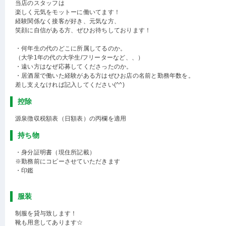
当店のスタッフは
楽しく元気をモットーに働いてます！
経験関係なく接客が好き、元気な方、
笑顔に自信がある方、ぜひお待ちしております！
・何年生の代のどこに所属してるのか。
（大学1年の代の大学生/フリーターなど、、）
・遠い方はなぜ応募してくださったのか。
・居酒屋で働いた経験がある方はぜひお店の名前と勤務年数を。
差し支えなければ記入してください(^^)
控除
源泉徴収税額表（日額表）の丙欄を適用
持ち物
・身分証明書（現住所記載）
※勤務前にコピーさせていただきます
・印鑑
服装
制服を貸与致します！
靴も用意してあります☆