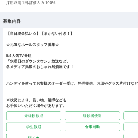
採用取消 1回
/評価入力 100%
募集内容
【当日現金払い☆】【まかない付き！】
☆元気なホールスタッフ募集☆
5/4人気TV番組
『水曜日のダウンタウン』放送など、
各メディア掲載のおしゃれ居酒屋です！
ハンディを使ってお客様のオーダー受け、料理提供、お皿やグラス片付けな
※状況により、洗い物、清掃なども
お手伝いいただく場合があります。
未経験歓迎
経験者優遇
学生歓迎
食事補助