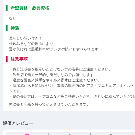
希望資格・必要資格
なし
待遇
美味しい賄い付き！
仕込み日などの理由により、
運が良ければ黒毛和牛a5ランクの賄いも食べられます！
注意事項
・身分証明書を提示いただけない方の応募はご遠慮ください。
・飲食店で働く一般的な身だしなみでお願いします。
・過度な髪色／派手なネイル／香水はご遠慮ください。
・清潔感がある髪型やひげ、常識の範囲内のピアス・マニキュア／ネイル・
Ｋです。
・髪の長い方は、ヘアゴムなどをご持参いただき、きれいに結んでいただけ
領収書と印鑑を持ってかえさせていただきます。
評価とレビュー