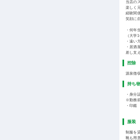
当店の
楽しく
経験関
笑顔に
・何年
（大学
・遠い
・居酒
差し支え
控除
源泉徴
持ち
・身分
※勤務
・印鑑
服装
制服を
靴も用