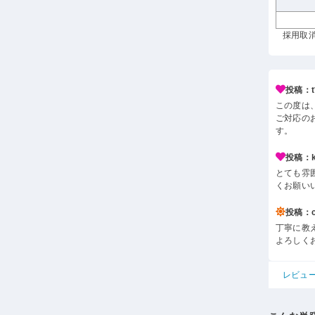
採用取消
投稿：t*
この度は
ご対応の
す。
投稿：k*
とても雰
くお願い
投稿：c*
丁寧に教
よろしく
レビュ