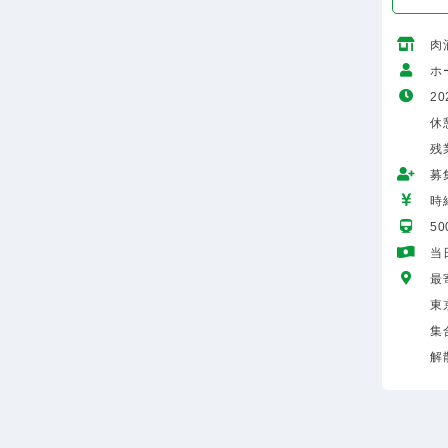
肉
ホ
20
休
残
募
時給
5
当
最
東
集
解