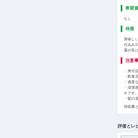
希望
なし
待遇
美味し
仕込み
運が良
注意
・身分
・飲食
・過度
・清潔
Ｋです
・髪の
領収書
評価とレ