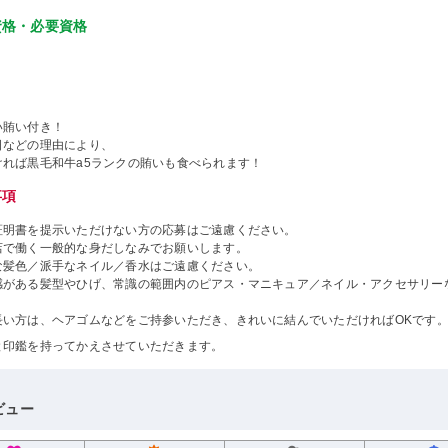
資格・必要資格
い賄い付き！
日などの理由により、
ければ黒毛和牛a5ランクの賄いも食べられます！
事項
証明書を提示いただけない方の応募はご遠慮ください。
店で働く一般的な身だしなみでお願いします。
な髪色／派手なネイル／香水はご遠慮ください。
感がある髪型やひげ、常識の範囲内のピアス・マニキュア／ネイル・アクセサリー
。
長い方は、ヘアゴムなどをご持参いただき、きれいに結んでいただければOKです
と印鑑を持ってかえさせていただきます。
ビュー