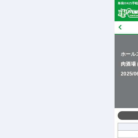
単発OKの手
ホール
肉酒場
2025/