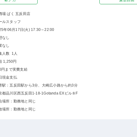
駅チカ
髪型自由
酒場 ばく 五反田店
ールスタッフ
25年06月17日(火) 17:30～22:00
憩なし
業なし
集人数 1人
 1,250円
00円まで実費支給
日現金支払
寄駅：五反田駅から3分、大崎広小路から約3分
京都品川区西五反田1-18-1Gotanda EXビル８F
合場所：勤務地と同じ
散場所：勤務地と同じ