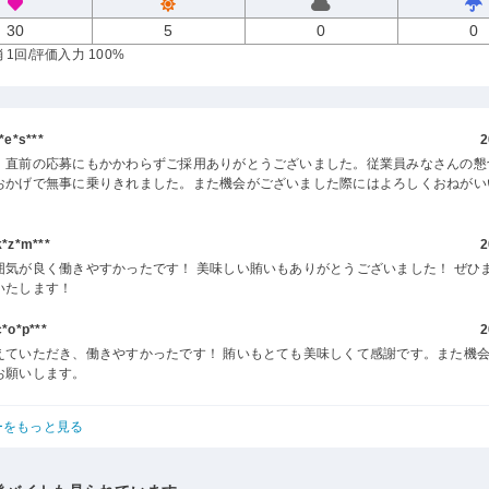
30
5
0
0
 1回
/評価入力 100%
e*s***
2
、直前の応募にもかかわらずご採用ありがとうございました。従業員みなさんの懇
おかげで無事に乗りきれました。また機会がございました際にはよろしくおねがい
z*m***
2
囲気が良く働きやすかったです！ 美味しい賄いもありがとうございました！ ぜひ
いたします！
o*p***
2
えていただき、働きやすかったです！ 賄いもとても美味しくて感謝です。また機
お願いします。
ーをもっと見る