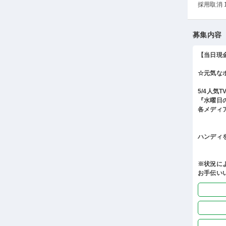
採用取消 
募集内容
【当日現
☆元気な
5/4人気T
『水曜日
各メディ
ハンディ
※状況に
お手伝い