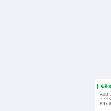
応募
未経験
主にハ
料理を