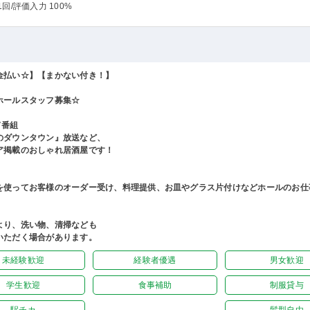
1回
/評価入力 100%
金払い☆】【まかない付き！】
ホールスタッフ募集☆
V番組
のダウンタウン』放送など、
ア掲載のおしゃれ居酒屋です！
を使ってお客様のオーダー受け、料理提供、お皿やグラス片付けなどホールのお仕
より、洗い物、清掃なども
いただく場合があります。
未経験歓迎
経験者優遇
男女歓迎
学生歓迎
食事補助
制服貸与