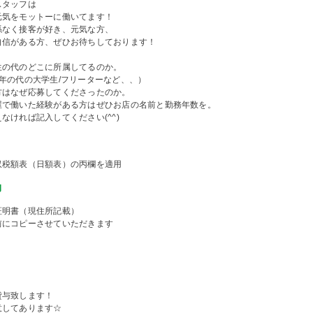
スタッフは
元気をモットーに働いてます！
係なく接客が好き、元気な方、
自信がある方、ぜひお待ちしております！
生の代のどこに所属してるのか。
1年の代の大学生/フリーターなど、、）
方はなぜ応募してくださったのか。
屋で働いた経験がある方はぜひお店の名前と勤務年数を。
なければ記入してください(^^)
収税額表（日額表）の丙欄を適用
物
証明書（現住所記載）
前にコピーさせていただきます
貸与致します！
意してあります☆