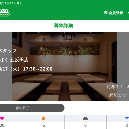
軽な1日バイト探し
会員登録
募集詳細
スタッフ
 ばく 五反田店
06/17（火） 17:30～22:00
応募中 1 |
締切まで：0
募集終了
30
5
0
0