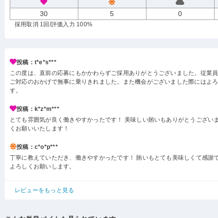
30
5
0
採用取消 1回
/評価入力 100%
投稿：t*e*s***
この度は、直前の応募にもかかわらずご採用ありがとうございました。従業
ご対応のおかげで無事に乗りきれました。また機会がございました際にはよ
す。
投稿：k*z*m***
とても雰囲気が良く働きやすかったです！ 美味しい賄いもありがとうございま
くお願いいたします！
投稿：c*o*p***
丁寧に教えていただき、働きやすかったです！ 賄いもとても美味しくて感謝
よろしくお願いします。
レビューをもっと見る