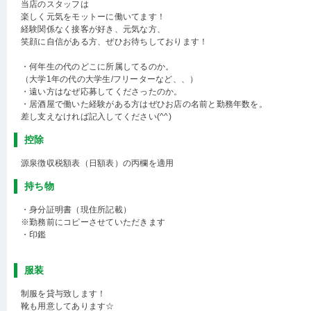
当店のスタッフは
楽しく元気をモットーに働いてます！
経験関係なく接客が好き、元気な方、
笑顔に自信がある方、ぜひお待ちしております！
・何年生の代のどこに所属してるのか。
（大学1年の代の大学生/フリーターなど、、）
・遠い方はなぜ応募してくださったのか。
・居酒屋で働いた経験がある方はぜひお店の名前と勤務年数を。
差し支えなければ記入してください(^^)
控除
源泉徴収税額表（日額表）の丙欄を適用
持ち物
・身分証明書（現住所記載）
※勤務前にコピーさせていただきます
・印鑑
服装
制服を貸与致します！
靴も用意してあります☆