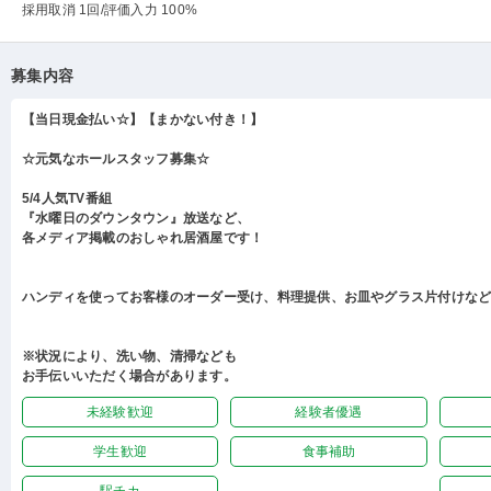
採用取消 1回
/評価入力 100%
募集内容
【当日現金払い☆】【まかない付き！】
☆元気なホールスタッフ募集☆
5/4人気TV番組
『水曜日のダウンタウン』放送など、
各メディア掲載のおしゃれ居酒屋です！
ハンディを使ってお客様のオーダー受け、料理提供、お皿やグラス片付けな
※状況により、洗い物、清掃なども
お手伝いいただく場合があります。
未経験歓迎
経験者優遇
学生歓迎
食事補助