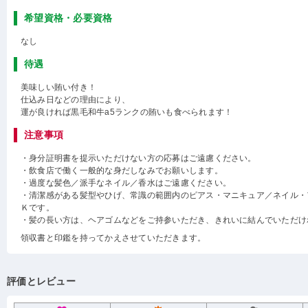
希望資格・必要資格
なし
待遇
美味しい賄い付き！
仕込み日などの理由により、
運が良ければ黒毛和牛a5ランクの賄いも食べられます！
注意事項
・身分証明書を提示いただけない方の応募はご遠慮ください。
・飲食店で働く一般的な身だしなみでお願いします。
・過度な髪色／派手なネイル／香水はご遠慮ください。
・清潔感がある髪型やひげ、常識の範囲内のピアス・マニキュア／ネイル・
Ｋです。
・髪の長い方は、ヘアゴムなどをご持参いただき、きれいに結んでいただけ
領収書と印鑑を持ってかえさせていただきます。
評価とレビュー