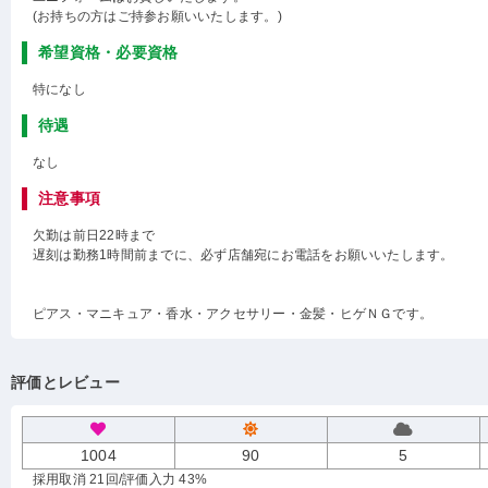
(お持ちの方はご持参お願いいたします。)
希望資格・必要資格
特になし
待遇
なし
注意事項
欠勤は前日22時まで
遅刻は勤務1時間前までに、必ず店舗宛にお電話をお願いいたします。
ピアス・マニキュア・香水・アクセサリー・金髪・ヒゲＮＧです。
評価とレビュー
1004
90
5
採用取消 21回
/評価入力 43%