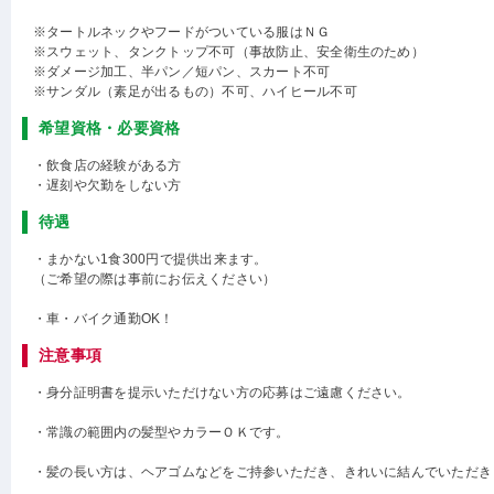
※タートルネックやフードがついている服はＮＧ
※スウェット、タンクトップ不可（事故防止、安全衛生のため）
※ダメージ加工、半パン／短パン、スカート不可
※サンダル（素足が出るもの）不可、ハイヒール不可
希望資格・必要資格
・飲食店の経験がある方
・遅刻や欠勤をしない方
待遇
・まかない1食300円で提供出来ます。
（ご希望の際は事前にお伝えください）
・車・バイク通勤OK！
注意事項
・身分証明書を提示いただけない方の応募はご遠慮ください。
・常識の範囲内の髪型やカラーＯＫです。
・髪の長い方は、ヘアゴムなどをご持参いただき、きれいに結んでいただき