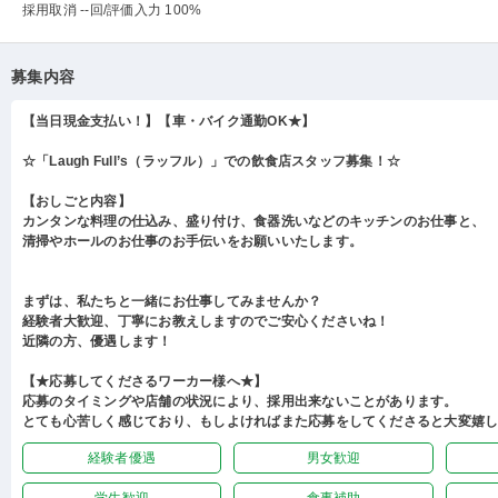
採用取消 --回
/評価入力 100%
募集内容
【当日現金支払い！】【車・バイク通勤OK★】
☆「Laugh Full’s（ラッフル）」での飲食店スタッフ募集！☆
【おしごと内容】
カンタンな料理の仕込み、盛り付け、食器洗いなどのキッチンのお仕事と、
清掃やホールのお仕事のお手伝いをお願いいたします。
まずは、私たちと一緒にお仕事してみませんか？
経験者大歓迎、丁寧にお教えしますのでご安心くださいね！
近隣の方、優遇します！
【★応募してくださるワーカー様へ★】
応募のタイミングや店舗の状況により、採用出来ないことがあります。
とても心苦しく感じており、もしよければまた応募をしてくださると大変嬉
経験者優遇
男女歓迎