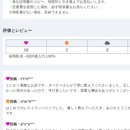
・身分証明書のコピー、領収印と引き換えでお支払いします。
・交通費を使用した場合、必ず領収書をお持ちください。
※領収書がない場合、支給できません
評価とレビュー
18
2
0
採用取消 --回
/評価入力 100%
投稿：t*t*o***
とにかく素敵なお店です。オーナーさんが丁寧に教えてくださいました。正
かった部分があったので、学び直したいです。貴重な機会をありがとうござ
投稿：n*m*k***
はじめてのレストランバイトでした。 優しく教えていただき、ありがとうござ
です。
投稿：p*s*a***