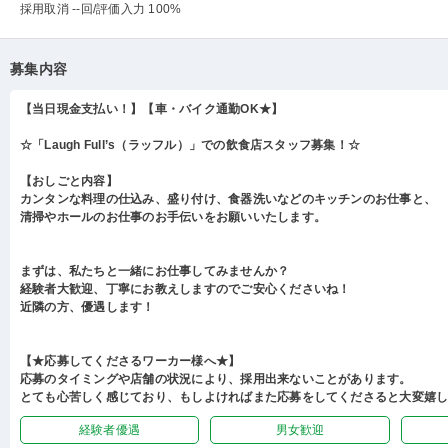
採用取消 --回
/評価入力 100%
募集内容
【当日現金支払い！】【車・バイク通勤OK★】
☆「Laugh Full’s（ラッフル）」での飲食店スタッフ募集！☆
【おしごと内容】
カンタンな料理の仕込み、盛り付け、食器洗いなどのキッチンのお仕事と、
清掃やホールのお仕事のお手伝いをお願いいたします。
まずは、私たちと一緒にお仕事してみませんか？
経験者大歓迎、丁寧にお教えしますのでご安心くださいね！
近隣の方、優遇します！
【★応募してくださるワーカー様へ★】
応募のタイミングや店舗の状況により、採用出来ないことがあります。
とても心苦しく感じており、もしよければまた応募をしてくださると大変嬉
経験者優遇
男女歓迎