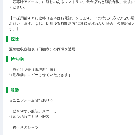
「応募時アピール」に経験のあるレストラン、飲食店名と経験年数、最後に
ください。
【※採用後すぐに連絡（基本はお電話）をします。その時に対応できない場
お願いします。なお、採用後”5時間以内”に連絡が取れない場合、欠勤評価
す。】
控除
源泉徴収税額表（日額表）の丙欄を適用
持ち物
・身分証明書（現住所記載）
※勤務前にコピーさせていただきます
服装
☆ユニフォーム貸与あり☆
・動きやすい服装、スニーカー
※多少汚れても良い服装
・襟付きのシャツ