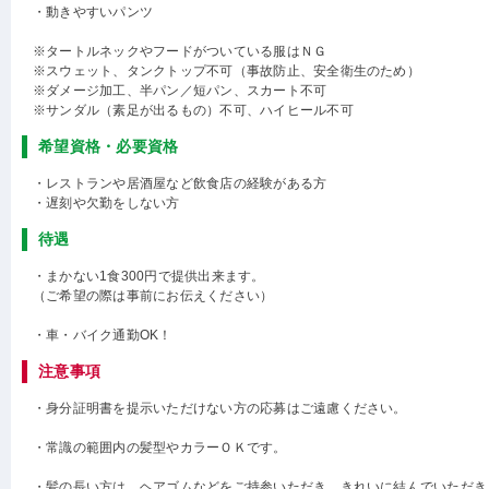
・動きやすいパンツ
※タートルネックやフードがついている服はＮＧ
※スウェット、タンクトップ不可（事故防止、安全衛生のため）
※ダメージ加工、半パン／短パン、スカート不可
※サンダル（素足が出るもの）不可、ハイヒール不可
希望資格・必要資格
・レストランや居酒屋など飲食店の経験がある方
・遅刻や欠勤をしない方
待遇
・まかない1食300円で提供出来ます。
（ご希望の際は事前にお伝えください）
・車・バイク通勤OK！
注意事項
・身分証明書を提示いただけない方の応募はご遠慮ください。
・常識の範囲内の髪型やカラーＯＫです。
・髪の長い方は、ヘアゴムなどをご持参いただき、きれいに結んでいただき