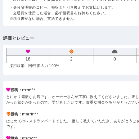
・身分証明書のコピー、領収印と引き換えでお支払いします。
・交通費を使用した場合、必ず領収書をお持ちください。
※領収書がない場合、支給できません
評価とレビュー
18
2
0
採用取消 --回
/評価入力 100%
投稿：t*t*o***
とにかく素敵なお店です。オーナーさんが丁寧に教えてくださいました。正
かった部分があったので、学び直したいです。貴重な機会をありがとうござ
投稿：n*m*k***
はじめてのレストランバイトでした。 優しく教えていただき、ありがとうござ
です。
投稿：p*s*a***