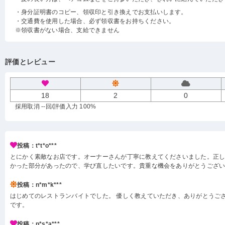
・身分証明書のコピー、領収印と引き換えでお支払いします。
・交通費を使用した場合、必ず領収書をお持ちください。
※領収書がない場合、支給できません
評価とレビュー
18
2
0
採用取消 --回
/評価入力 100%
投稿：t*t*o***
とにかく素敵なお店です。オーナーさんが丁寧に教えてくださいました。正
かった部分があったので、学び直したいです。貴重な機会をありがとうござ
投稿：n*m*k***
はじめてのレストランバイトでした。 優しく教えていただき、ありがとうござ
です。
投稿：p*s*a***