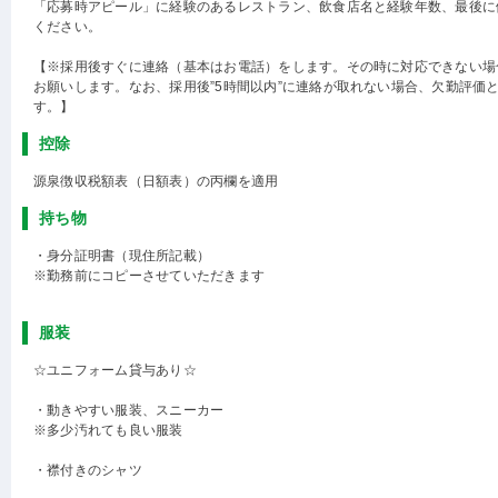
「応募時アピール」に経験のあるレストラン、飲食店名と経験年数、最後に
ください。
【※採用後すぐに連絡（基本はお電話）をします。その時に対応できない場
お願いします。なお、採用後”5時間以内”に連絡が取れない場合、欠勤評価
す。】
控除
源泉徴収税額表（日額表）の丙欄を適用
持ち物
・身分証明書（現住所記載）
※勤務前にコピーさせていただきます
服装
☆ユニフォーム貸与あり☆
・動きやすい服装、スニーカー
※多少汚れても良い服装
・襟付きのシャツ