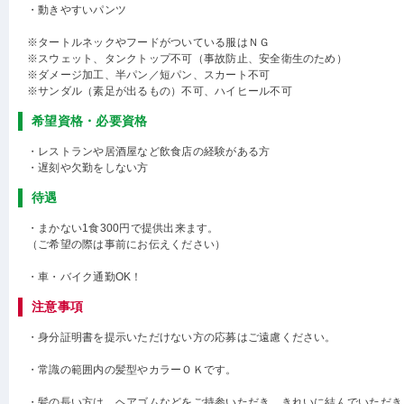
・動きやすいパンツ
※タートルネックやフードがついている服はＮＧ
※スウェット、タンクトップ不可（事故防止、安全衛生のため）
※ダメージ加工、半パン／短パン、スカート不可
※サンダル（素足が出るもの）不可、ハイヒール不可
希望資格・必要資格
・レストランや居酒屋など飲食店の経験がある方
・遅刻や欠勤をしない方
待遇
・まかない1食300円で提供出来ます。
（ご希望の際は事前にお伝えください）
・車・バイク通勤OK！
注意事項
・身分証明書を提示いただけない方の応募はご遠慮ください。
・常識の範囲内の髪型やカラーＯＫです。
・髪の長い方は、ヘアゴムなどをご持参いただき、きれいに結んでいただき