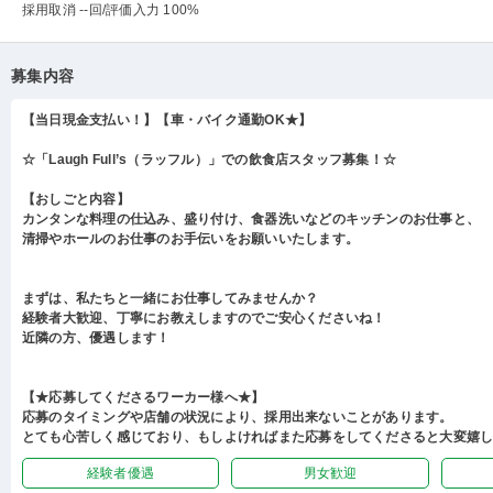
採用取消 --回
/評価入力 100%
募集内容
【当日現金支払い！】【車・バイク通勤OK★】
☆「Laugh Full’s（ラッフル）」での飲食店スタッフ募集！☆
【おしごと内容】
カンタンな料理の仕込み、盛り付け、食器洗いなどのキッチンのお仕事と、
清掃やホールのお仕事のお手伝いをお願いいたします。
まずは、私たちと一緒にお仕事してみませんか？
経験者大歓迎、丁寧にお教えしますのでご安心くださいね！
近隣の方、優遇します！
【★応募してくださるワーカー様へ★】
応募のタイミングや店舗の状況により、採用出来ないことがあります。
とても心苦しく感じており、もしよければまた応募をしてくださると大変嬉
経験者優遇
男女歓迎