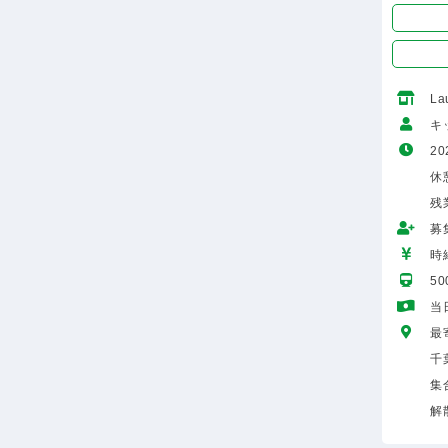
Lau
キ
20
休
残
募
時給
5
当
最
千
集
解