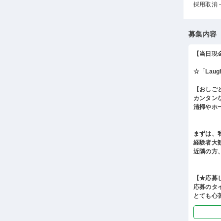
採用取消 -
募集内容
【当日現
☆「Lau
【おしご
カンタン
清掃やホ
まずは、
経験者大
近隣の方
【★応募
応募のタ
とても心