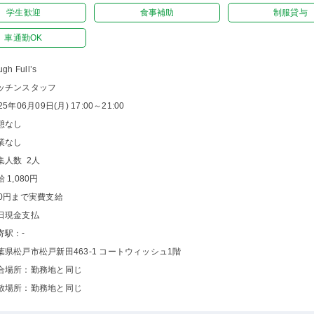
学生歓迎
食事補助
制服貸与
車通勤OK
gh Full’s
ッチンスタッフ
25年06月09日(月) 17:00～21:00
憩なし
業なし
集人数 2人
 1,080円
00円まで実費支給
日現金支払
寄駅：-
葉県松戸市松戸新田463-1 コートウィッシュ1階
合場所：勤務地と同じ
散場所：勤務地と同じ