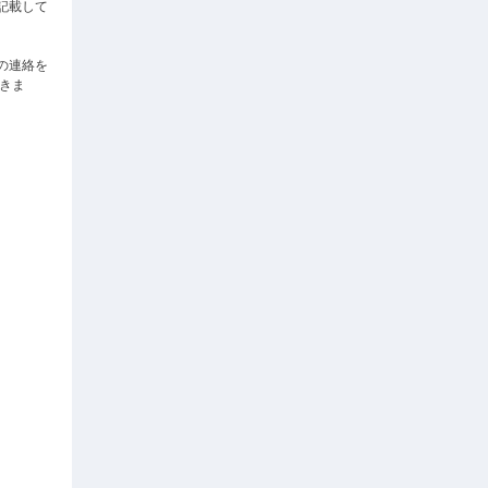
記載して
の連絡を
だきま