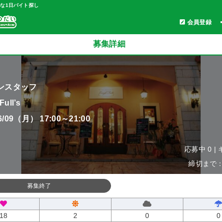
軽な1日バイト探し
会員登録
募集詳細
ンスタッフ
Full’s
06/09（月） 17:00～21:00
応募中 0 |
締切まで：0
募集終了
18
2
0
0