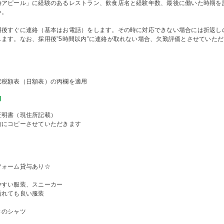
時アピール」に経験のあるレストラン、飲食店名と経験年数、最後に働いた時期を
い。
用後すぐに連絡（基本はお電話）をします。その時に対応できない場合には折返し
します。なお、採用後”5時間以内”に連絡が取れない場合、欠勤評価とさせていた
収税額表（日額表）の丙欄を適用
物
証明書（現住所記載）
前にコピーさせていただきます
フォーム貸与あり☆
やすい服装、スニーカー
汚れても良い服装
きのシャツ