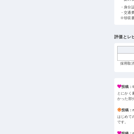
・身分
・交通
※領収
評価とレ
採用取消 
投稿：t*
とにかく
かった部
投稿：n*
はじめて
です。
投稿：p*