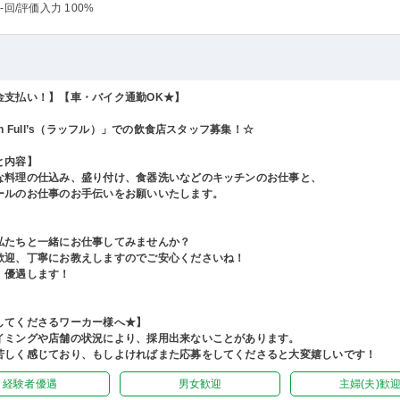
-回
/評価入力 100%
金支払い！】【車・バイク通勤OK★】
gh Full’s（ラッフル）」での飲食店スタッフ募集！☆
と内容】
な料理の仕込み、盛り付け、食器洗いなどのキッチンのお仕事と、
ールのお仕事のお手伝いをお願いいたします。
私たちと一緒にお仕事してみませんか？
歓迎、丁寧にお教えしますのでご安心くださいね！
、優遇します！
してくださるワーカー様へ★】
イミングや店舗の状況により、採用出来ないことがあります。
苦しく感じており、もしよければまた応募をしてくださると大変嬉しいです！
経験者優遇
男女歓迎
主婦(夫)歓