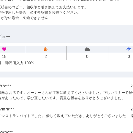
証明書のコピー、領収印と引き換えでお支払いします。
費を使用した場合、必ず領収書をお持ちください。
書がない場合、支給できません
ビュー
18
2
0
0
--回
/評価入力 100%
t*o***
2
素敵なお店です。オーナーさんが丁寧に教えてくださいました。正しいマナーで給
分があったので、学び直したいです。貴重な機会をありがとうございました。
m*k***
2
のレストランバイトでした。 優しく教えていただき、ありがとうございました。 
s*a***
2