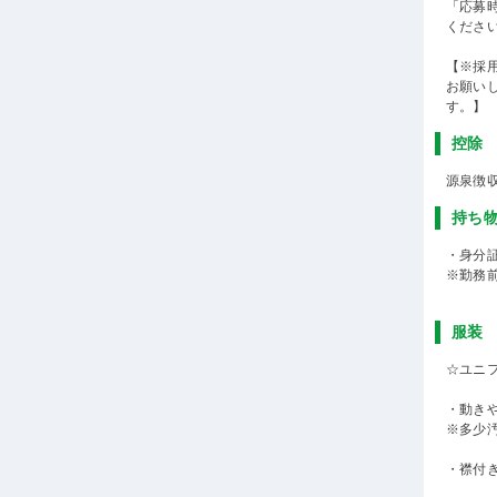
「応募
くださ
【※採
お願い
す。】
控除
源泉徴
持ち
・身分
※勤務
服装
☆ユニ
・動き
※多少
・襟付