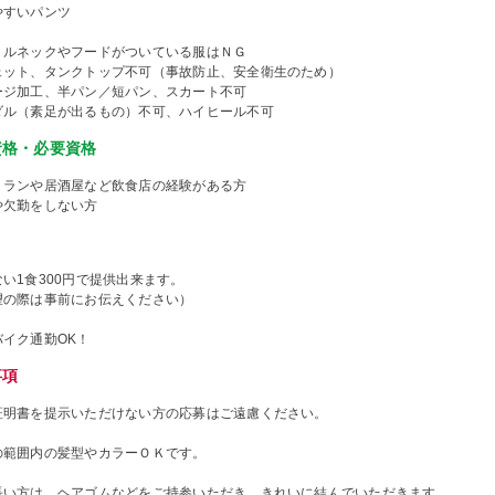
やすいパンツ
トルネックやフードがついている服はＮＧ
ェット、タンクトップ不可（事故防止、安全衛生のため）
ージ加工、半パン／短パン、スカート不可
ダル（素足が出るもの）不可、ハイヒール不可
資格・必要資格
トランや居酒屋など飲食店の経験がある方
や欠勤をしない方
い1食300円で提供出来ます。
望の際は事前にお伝えください）
バイク通勤OK！
事項
証明書を提示いただけない方の応募はご遠慮ください。
の範囲内の髪型やカラーＯＫです。
長い方は、ヘアゴムなどをご持参いただき、きれいに結んでいただきます。