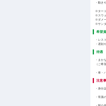
・動き
※ター
※スウ
※ダメ
※サン
希望
・レス
・遅刻
待遇
・まかな
（ご希
・車・
注意
・身分
・常識
・髪の