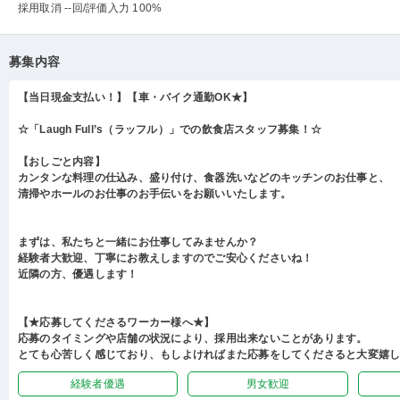
採用取消 --回
/評価入力 100%
募集内容
【当日現金支払い！】【車・バイク通勤OK★】
☆「Laugh Full’s（ラッフル）」での飲食店スタッフ募集！☆
【おしごと内容】
カンタンな料理の仕込み、盛り付け、食器洗いなどのキッチンのお仕事と、
清掃やホールのお仕事のお手伝いをお願いいたします。
まずは、私たちと一緒にお仕事してみませんか？
経験者大歓迎、丁寧にお教えしますのでご安心くださいね！
近隣の方、優遇します！
【★応募してくださるワーカー様へ★】
応募のタイミングや店舗の状況により、採用出来ないことがあります。
とても心苦しく感じており、もしよければまた応募をしてくださると大変嬉
経験者優遇
男女歓迎