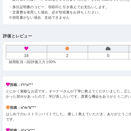
・身分証明書のコピー、領収印と引き換えでお支払いします。
・交通費を使用した場合、必ず領収書をお持ちください。
※領収書がない場合、支給できません
評価とレビュー
18
2
0
採用取消 --回
/評価入力 100%
投稿：t*t*o***
とにかく素敵なお店です。オーナーさんが丁寧に教えてくださいました。正
かった部分があったので、学び直したいです。貴重な機会をありがとうござ
投稿：n*m*k***
はじめてのレストランバイトでした。 優しく教えていただき、ありがとうござ
です。
投稿：p*s*a***