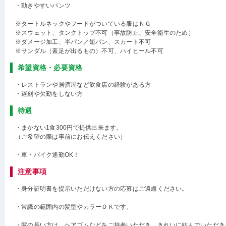
・動きやすいパンツ
※タートルネックやフードがついている服はＮＧ
※スウェット、タンクトップ不可（事故防止、安全衛生のため）
※ダメージ加工、半パン／短パン、スカート不可
※サンダル（素足が出るもの）不可、ハイヒール不可
希望資格・必要資格
・レストランや居酒屋など飲食店の経験がある方
・遅刻や欠勤をしない方
待遇
・まかない1食300円で提供出来ます。
（ご希望の際は事前にお伝えください）
・車・バイク通勤OK！
注意事項
・身分証明書を提示いただけない方の応募はご遠慮ください。
・常識の範囲内の髪型やカラーＯＫです。
・髪の長い方は、ヘアゴムなどをご持参いただき、きれいに結んでいただき