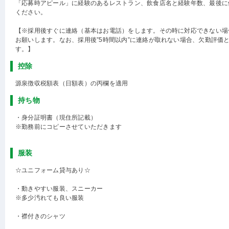
「応募時アピール」に経験のあるレストラン、飲食店名と経験年数、最後に
ください。
【※採用後すぐに連絡（基本はお電話）をします。その時に対応できない場
お願いします。なお、採用後”5時間以内”に連絡が取れない場合、欠勤評価
す。】
控除
源泉徴収税額表（日額表）の丙欄を適用
持ち物
・身分証明書（現住所記載）
※勤務前にコピーさせていただきます
服装
☆ユニフォーム貸与あり☆
・動きやすい服装、スニーカー
※多少汚れても良い服装
・襟付きのシャツ