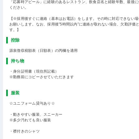
「応募時アピール」に経験のあるレストラン、飲食店名と経験年数、最後に
ください。
【※採用後すぐに連絡（基本はお電話）をします。その時に対応できない場
お願いします。なお、採用後”5時間以内”に連絡が取れない場合、欠勤評価
す。】
控除
源泉徴収税額表（日額表）の丙欄を適用
持ち物
・身分証明書（現住所記載）
※勤務前にコピーさせていただきます
服装
☆ユニフォーム貸与あり☆
・動きやすい服装、スニーカー
※多少汚れても良い服装
・襟付きのシャツ