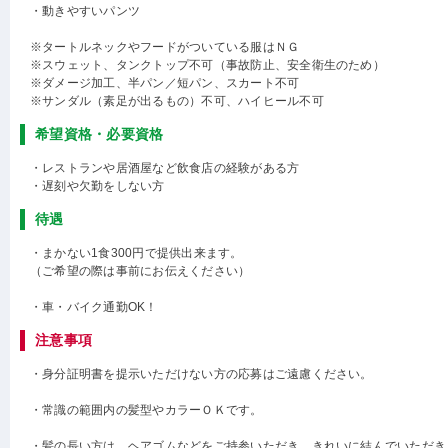
・動きやすいパンツ
※タートルネックやフードがついている服はＮＧ
※スウェット、タンクトップ不可（事故防止、安全衛生のため）
※ダメージ加工、半パン／短パン、スカート不可
※サンダル（素足が出るもの）不可、ハイヒール不可
希望資格・必要資格
・レストランや居酒屋など飲食店の経験がある方
・遅刻や欠勤をしない方
待遇
・まかない1食300円で提供出来ます。
（ご希望の際は事前にお伝えください）
・車・バイク通勤OK！
注意事項
・身分証明書を提示いただけない方の応募はご遠慮ください。
・常識の範囲内の髪型やカラーＯＫです。
・髪の長い方は、ヘアゴムなどをご持参いただき、きれいに結んでいただき