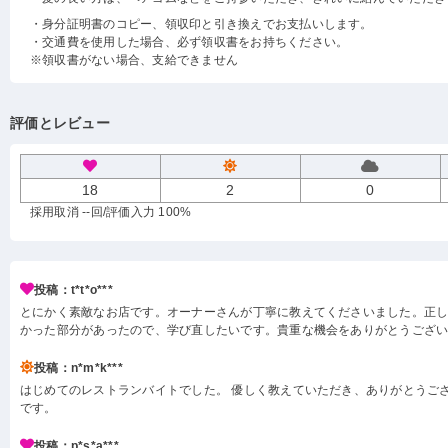
・身分証明書のコピー、領収印と引き換えでお支払いします。
・交通費を使用した場合、必ず領収書をお持ちください。
※領収書がない場合、支給できません
評価とレビュー
18
2
0
採用取消 --回
/評価入力 100%
投稿：t*t*o***
とにかく素敵なお店です。オーナーさんが丁寧に教えてくださいました。正
かった部分があったので、学び直したいです。貴重な機会をありがとうござ
投稿：n*m*k***
はじめてのレストランバイトでした。 優しく教えていただき、ありがとうござ
です。
投稿：p*s*a***