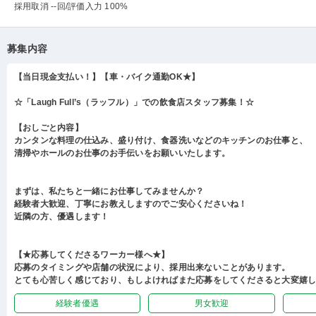
採用取消 --回
/評価入力 100%
募集内容
【当日現金支払い！】【車・バイク通勤OK★】
☆「Laugh Full’s（ラッフル）」での飲食店スタッフ募集！☆
【おしごと内容】
カンタンな料理の仕込み、盛り付け、食器洗いなどのキッチンのお仕事と、
清掃やホールのお仕事のお手伝いをお願いいたします。
まずは、私たちと一緒にお仕事してみませんか？
経験者大歓迎、丁寧にお教えしますのでご安心くださいね！
近隣の方、優遇します！
【★応募してくださるワーカー様へ★】
応募のタイミングや店舗の状況により、採用出来ないことがあります。
とても心苦しく感じており、もしよければまた応募をしてくださると大変嬉
経験者優遇
男女歓迎