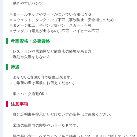
・動きやすいパンツ
※タートルネックやフードがついている服はＮＧ
※スウェット、タンクトップ不可（事故防止、安全衛生のため）
※ダメージ加工、半パン／短パン、スカート不可
※サンダル（素足が出るもの）不可、ハイヒール不可
希望資格・必要資格
・レストランや居酒屋など飲食店の経験がある方
・遅刻や欠勤をしない方
待遇
・まかない1食300円で提供出来ます。
（ご希望の際は事前にお伝えください）
・車・バイク通勤OK！
注意事項
・身分証明書を提示いただけない方の応募はご遠慮ください。
・常識の範囲内の髪型やカラーＯＫです。
・髪の長い方は、ヘアゴムなどをご持参いただき、きれいに結んでいただき