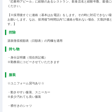
「応募時アピール」に経験のあるレストラン、飲食店名と経験年数、最後に
ください。
【※採用後すぐに連絡（基本はお電話）をします。その時に対応できない場
お願いします。なお、採用後”5時間以内”に連絡が取れない場合、欠勤評価
す。】
控除
源泉徴収税額表（日額表）の丙欄を適用
持ち物
・身分証明書（現住所記載）
※勤務前にコピーさせていただきます
服装
☆ユニフォーム貸与あり☆
・動きやすい服装、スニーカー
※多少汚れても良い服装
・襟付きのシャツ