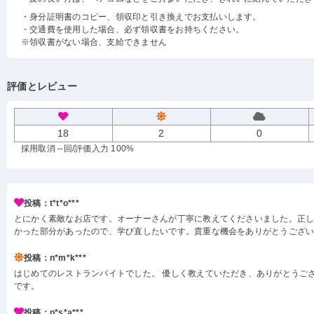
・身分証明書のコピー、領収印と引き換えでお支払いします。
・交通費を使用した場合、必ず領収書をお持ちください。
※領収書がない場合、支給できません
評価とレビュー
18
2
0
採用取消 --回
/評価入力 100%
投稿：t*t*o***
とにかく素敵なお店です。オーナーさんが丁寧に教えてくださいました。正
かった部分があったので、学び直したいです。貴重な機会をありがとうござ
投稿：n*m*k***
はじめてのレストランバイトでした。 優しく教えていただき、ありがとうござ
です。
投稿：p*s*a***