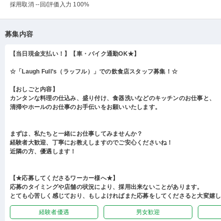
採用取消 --回
/評価入力 100%
募集内容
【当日現金支払い！】【車・バイク通勤OK★】
☆「Laugh Full’s（ラッフル）」での飲食店スタッフ募集！☆
【おしごと内容】
カンタンな料理の仕込み、盛り付け、食器洗いなどのキッチンのお仕事と、
清掃やホールのお仕事のお手伝いをお願いいたします。
まずは、私たちと一緒にお仕事してみませんか？
経験者大歓迎、丁寧にお教えしますのでご安心くださいね！
近隣の方、優遇します！
【★応募してくださるワーカー様へ★】
応募のタイミングや店舗の状況により、採用出来ないことがあります。
とても心苦しく感じており、もしよければまた応募をしてくださると大変嬉
経験者優遇
男女歓迎