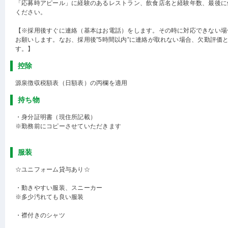
「応募時アピール」に経験のあるレストラン、飲食店名と経験年数、最後に
ください。
【※採用後すぐに連絡（基本はお電話）をします。その時に対応できない場
お願いします。なお、採用後”5時間以内”に連絡が取れない場合、欠勤評価
す。】
控除
源泉徴収税額表（日額表）の丙欄を適用
持ち物
・身分証明書（現住所記載）
※勤務前にコピーさせていただきます
服装
☆ユニフォーム貸与あり☆
・動きやすい服装、スニーカー
※多少汚れても良い服装
・襟付きのシャツ