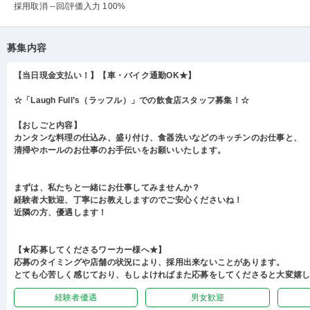
採用取消 --回
/評価入力 100%
募集内容
【当日現金支払い！】【車・バイク通勤OK★】
☆「Laugh Full’s（ラッフル）」での飲食店スタッフ募集！☆
【おしごと内容】
カンタンな料理の仕込み、盛り付け、食器洗いなどのキッチンのお仕事と、
清掃やホールのお仕事のお手伝いをお願いいたします。
まずは、私たちと一緒にお仕事してみませんか？
経験者大歓迎、丁寧にお教えしますのでご安心くださいね！
近隣の方、優遇します！
【★応募してくださるワーカー様へ★】
応募のタイミングや店舗の状況により、採用出来ないことがあります。
とても心苦しく感じており、もしよければまた応募をしてくださると大変嬉
経験者優遇
男女歓迎