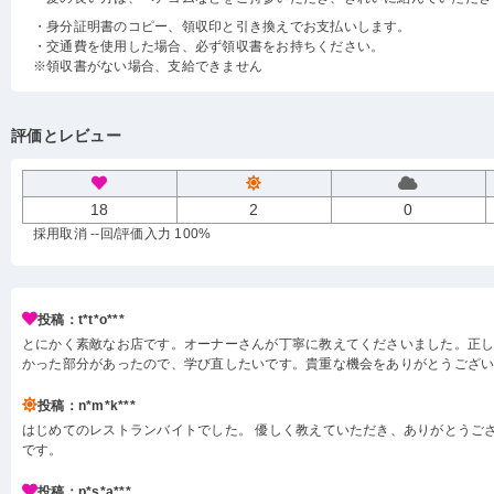
・身分証明書のコピー、領収印と引き換えでお支払いします。
・交通費を使用した場合、必ず領収書をお持ちください。
※領収書がない場合、支給できません
評価とレビュー
18
2
0
採用取消 --回
/評価入力 100%
投稿：t*t*o***
とにかく素敵なお店です。オーナーさんが丁寧に教えてくださいました。正
かった部分があったので、学び直したいです。貴重な機会をありがとうござ
投稿：n*m*k***
はじめてのレストランバイトでした。 優しく教えていただき、ありがとうござ
です。
投稿：p*s*a***