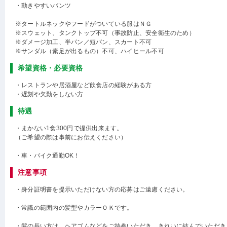
・動きやすいパンツ
※タートルネックやフードがついている服はＮＧ
※スウェット、タンクトップ不可（事故防止、安全衛生のため）
※ダメージ加工、半パン／短パン、スカート不可
※サンダル（素足が出るもの）不可、ハイヒール不可
希望資格・必要資格
・レストランや居酒屋など飲食店の経験がある方
・遅刻や欠勤をしない方
待遇
・まかない1食300円で提供出来ます。
（ご希望の際は事前にお伝えください）
・車・バイク通勤OK！
注意事項
・身分証明書を提示いただけない方の応募はご遠慮ください。
・常識の範囲内の髪型やカラーＯＫです。
・髪の長い方は、ヘアゴムなどをご持参いただき、きれいに結んでいただき