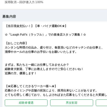
採用取消 --回
/評価入力 100%
募集内容
【当日現金支払い！】【車・バイク通勤OK★】
☆「Laugh Full’s（ラッフル）」での飲食店スタッフ募集！☆
【おしごと内容】
カンタンな料理の仕込み、盛り付け、食器洗いなどのキッチンのお仕事と、
清掃やホールのお仕事のお手伝いをお願いいたします。
まずは、私たちと一緒にお仕事してみませんか？
経験者大歓迎、丁寧にお教えしますのでご安心くださいね！
近隣の方、優遇します！
【★応募してくださるワーカー様へ★】
応募のタイミングや店舗の状況により、採用出来ないことがあります。
とても心苦しく感じており、もしよければまた応募をしてくださると大変嬉
経験者優遇
男女歓迎