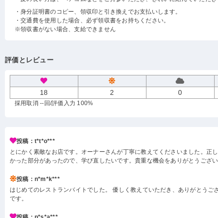
・身分証明書のコピー、領収印と引き換えでお支払いします。
・交通費を使用した場合、必ず領収書をお持ちください。
※領収書がない場合、支給できません
評価とレビュー
18
2
0
採用取消 --回
/評価入力 100%
投稿：t*t*o***
とにかく素敵なお店です。オーナーさんが丁寧に教えてくださいました。正
かった部分があったので、学び直したいです。貴重な機会をありがとうござ
投稿：n*m*k***
はじめてのレストランバイトでした。 優しく教えていただき、ありがとうござ
です。
投稿：p*s*a***