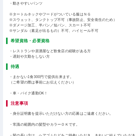
・動きやすいパンツ
※タートルネックやフードがついている服はＮＧ
※スウェット、タンクトップ不可（事故防止、安全衛生のため）
※ダメージ加工、半パン／短パン、スカート不可
※サンダル（素足が出るもの）不可、ハイヒール不可
希望資格・必要資格
・レストランや居酒屋など飲食店の経験がある方
・遅刻や欠勤をしない方
待遇
・まかない1食300円で提供出来ます。
（ご希望の際は事前にお伝えください）
・車・バイク通勤OK！
注意事項
・身分証明書を提示いただけない方の応募はご遠慮ください。
・常識の範囲内の髪型やカラーＯＫです。
・髪の長い方は、ヘアゴムなどをご持参いただき、きれいに結んでいただき