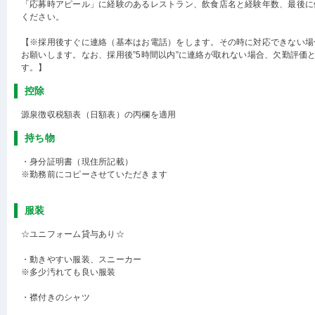
「応募時アピール」に経験のあるレストラン、飲食店名と経験年数、最後に
ください。
【※採用後すぐに連絡（基本はお電話）をします。その時に対応できない場
お願いします。なお、採用後”5時間以内”に連絡が取れない場合、欠勤評価
す。】
控除
源泉徴収税額表（日額表）の丙欄を適用
持ち物
・身分証明書（現住所記載）
※勤務前にコピーさせていただきます
服装
☆ユニフォーム貸与あり☆
・動きやすい服装、スニーカー
※多少汚れても良い服装
・襟付きのシャツ