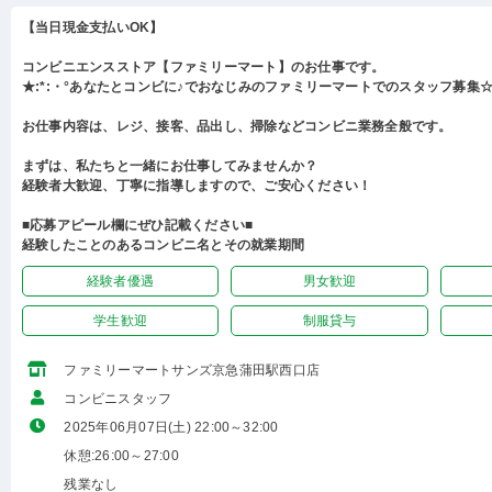
【当日現金支払いOK】
コンビニエンスストア【ファミリーマート】のお仕事です。
★:*:・°あなたとコンビに♪でおなじみのファミリーマートでのスタッフ募集☆:
お仕事内容は、レジ、接客、品出し、掃除などコンビニ業務全般です。
まずは、私たちと一緒にお仕事してみませんか？
経験者大歓迎、丁寧に指導しますので、ご安心ください！
■応募アピール欄にぜひ記載ください■
経験したことのあるコンビニ名とその就業期間
経験者優遇
男女歓迎
学生歓迎
制服貸与
ファミリーマートサンズ京急蒲田駅西口店
コンビニスタッフ
2025年06月07日(土) 22:00～32:00
休憩:26:00～27:00
残業なし