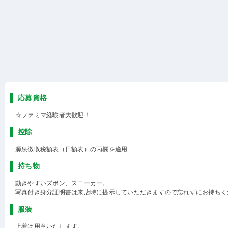
応募資格
☆ファミマ経験者大歓迎！
控除
源泉徴収税額表（日額表）の丙欄を適用
持ち物
動きやすいズボン、スニーカー。
写真付き身分証明書は来店時に提示していただきますので忘れずにお持ちく
服装
上着は用意いたします。