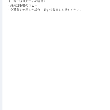
（「当日現金支払」の場合）
・身分証明書のコピー、
・交通費を使用した場合、必ず領収書をお持ちくだい。