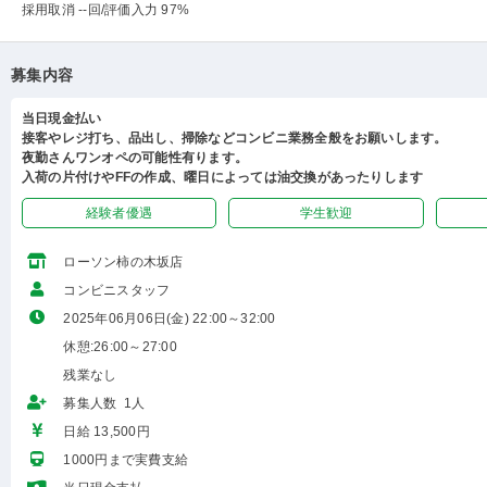
採用取消 --回
/評価入力 97%
募集内容
当日現金払い
接客やレジ打ち、品出し、掃除などコンビニ業務全般をお願いします。
夜勤さんワンオペの可能性有ります。
入荷の片付けやFFの作成、曜日によっては油交換があったりします
経験者優遇
学生歓迎
ローソン柿の木坂店
コンビニスタッフ
2025年06月06日(金) 22:00～32:00
休憩:26:00～27:00
残業なし
募集人数 1人
日給 13,500円
1000円まで実費支給