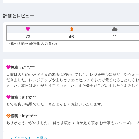
評価とレビュー
73
46
11
採用取消 --回
/評価入力 97%
投稿：o*-*.***
日曜日のためかお客さまの来店は穏やかでした。レジを中心に品だしやウォ
だきました。レンジアップやまちカフェはセルフですので慌てなることなく
ました。本日はありがとうございました。また機会がございましたらよろし
投稿：a*f*k***
とても良い職場でした、またよろしくお願いいたします。
投稿：k*y*s***
ありがとうございました。 皆さま暖かく向かえて頂き お仕事もスムーズにこ
レビューをもっと見る