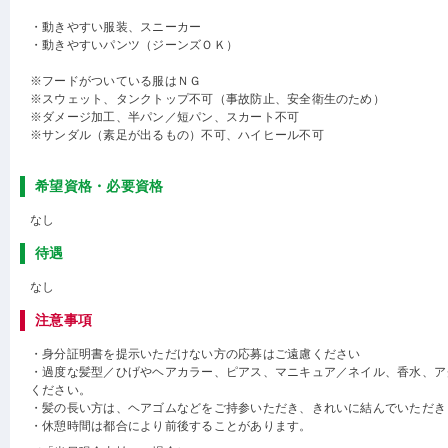
・動きやすい服装、スニーカー
・動きやすいパンツ（ジーンズＯＫ）
※フードがついている服はＮＧ
※スウェット、タンクトップ不可（事故防止、安全衛生のため）
※ダメージ加工、半パン／短パン、スカート不可
※サンダル（素足が出るもの）不可、ハイヒール不可
希望資格・必要資格
なし
待遇
なし
注意事項
・身分証明書を提示いただけない方の応募はご遠慮ください
・過度な髪型／ひげやヘアカラー、ピアス、マニキュア／ネイル、香水、ア
ください。
・髪の長い方は、ヘアゴムなどをご持参いただき、きれいに結んでいただき
・休憩時間は都合により前後することがあります。