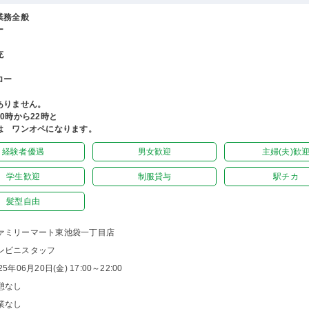
業務全般
ー
充
ロー
ありません。
0時から22時と
は ワンオペになります。
経験者優遇
男女歓迎
主婦(夫)歓
学生歓迎
制服貸与
駅チカ
髪型自由
ァミリーマート東池袋一丁目店
ンビニスタッフ
25年06月20日(金) 17:00～22:00
憩なし
業なし