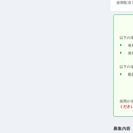
採用取消 
以下の
発
発
以下の
勤
採用が
くださ
募集内容