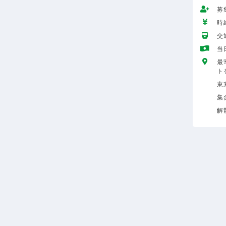
募
時給
交
当
最
ト
東
集
解