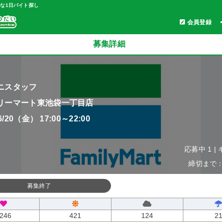
軽な1日バイト探し
会員登録
募集詳細
ニスタッフ
リーマート東池袋一丁目店
06/20（金） 17:00～22:00
応募中 1 |
締切まで：0
募集終了
246
421
124
2