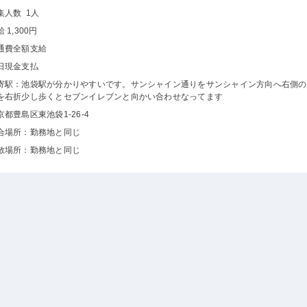
集人数 1人
 1,300円
通費全額支給
日現金支払
寄駅：池袋駅が分かりやすいです。サンシャイン通りをサンシャイン方向へ右側の
を右折少し歩くとセブンイレブンと向かい合わせなってます
京都豊島区東池袋1-26-4
合場所：勤務地と同じ
散場所：勤務地と同じ