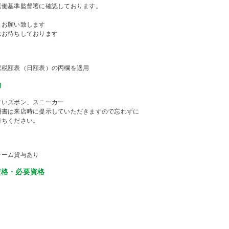
労働基準監督署に確認しております。
くお願い致します
はお待ちしております
収税額表（日額表）の丙欄を適用
物
すいズボン、スニーカー
明書は来店時に提示していただきますので忘れずに
持ちください。
ォーム貸与あり
資格・必要資格