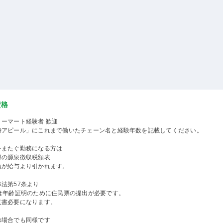
資格
リーマート経験者 歓迎
時アピール」にこれまで働いたチェーン名と経験年数を記載してください。
をまたぐ勤務になる方は
得の源泉徴収税額表
額が給与より引かれます。
法第57条より
満は年齢証明のために住民票の提出が必要です。
意書必要になります。
の場合でも同様です