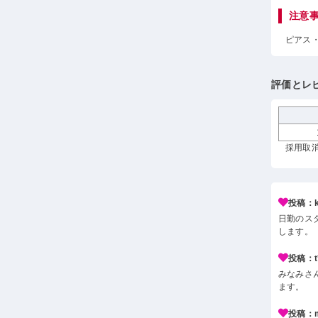
注意
ピアス
評価とレ
採用取消
投稿：k*
日勤のス
します。
投稿：t*
みなみさ
ます。
投稿：m*