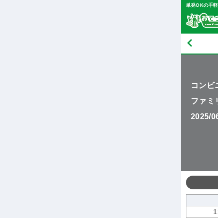
単発OKの手
コンビ
ファミ
2025/
1