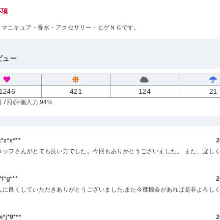
事項
・マニキュア・香水・アクセサリー・ヒゲＮＧです。
ビュー
1246
421
124
21
 7回
/評価入力 94%
z*s***
2
タッフさんがとても良い方でした。今回もありがとうございました。 また、宜し
l*g***
2
んに良くしていただきありがとうございました.また今度機会があれば是非よろし
j*9***
2