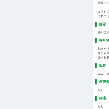
管轄の
よろし
それで
控除
源泉徴
持ち
動きや
身分証
必ずお
服装
ユニフ
希望
なし
待遇
なし