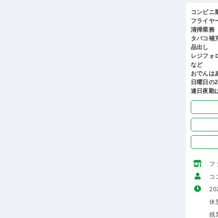
コンビニ
フライヤ
清掃業務
タバコ補
品出し
レジフォ
など
おでんは
日曜日の2
連日夜勤
フ
コ
20
休
残