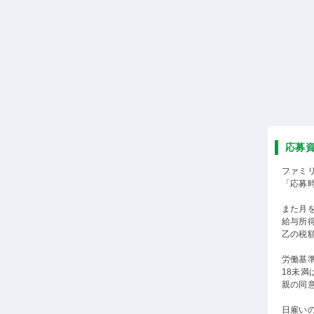
応募
ファミ
「応募
また月
給与所
乙の税
労働基準
18未
親の同
日雇い