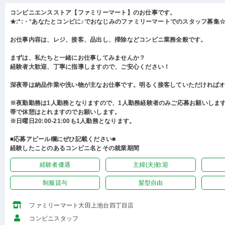
コンビニエンスストア【ファミリーマート】のお仕事です。
★:*:・°あなたとコンビに♪でおなじみのファミリーマートでのスタッフ募集☆:
お仕事内容は、レジ、接客、品出し、掃除などコンビニ業務全般です。
まずは、私たちと一緒にお仕事してみませんか？
経験者大歓迎、丁寧に指導しますので、ご安心ください！
深夜帯は納品作業や洗い物が主なお仕事です。明るく接客していただければ
※夜勤勤務は1人勤務となりますので、1人勤務経験者のみご応募お願いしま
帯で休憩はとれますのでお願いします。
※日曜日20:00-21:00も1人勤務となります。
■応募アピール欄にぜひ記載ください■
経験したことのあるコンビニ名とその就業期間
経験者優遇
主婦(夫)歓迎
制服貸与
髪型自由
ファミリーマート大田上池台四丁目店
コンビニスタッフ