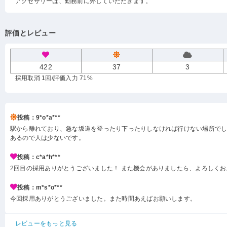
アクセサリーは、勤務前に外していただきます。
評価とレビュー
422
37
3
採用取消 1回
/評価入力 71%
投稿：9*o*a***
駅から離れており、急な坂道を登ったり下ったりしなければ行けない場所で
あるので人は少ないです。
投稿：c*a*h***
2回目の採用ありがとうございました！ また機会がありましたら、よろしく
投稿：m*s*o***
今回採用ありがとうございました。また時間あえばお願いします。
レビューをもっと見る