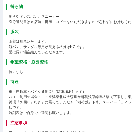
持ち物
動きやすいズボン、スニーカー。
身分証明書は来店時に提示、コピーをいただきますので忘れずにお持ちくだ
服装
上着は用意いたします。
短パン、サンダル等足が見える格好はNGです。
髪は長い場合結んでいただきます。
希望資格・必要資格
特になし
待遇
車・自転車・バイク通勤OK（駐車場あります）
バスご利用の場合・・・京浜東北線大森駅か都営浅草線馬込駅で下車し、東
循環『外回り』行き」に乗っていただき「稲荷坂」下車。スーパー「ライフ
店です。
時刻表はご自身でご確認お願いします。
注意事項