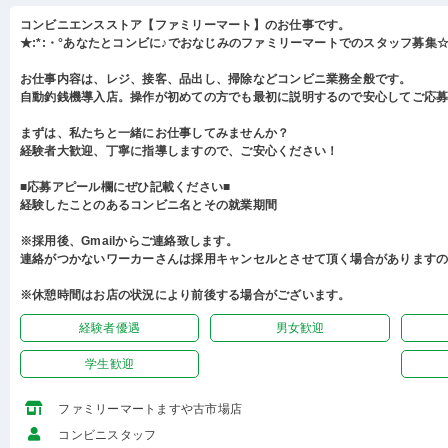
コンビニエンスストア【ファミリーマート】のお仕事です。
★:*:・°あなたとコンビに♪でおなじみのファミリーマートでのスタッフ募集☆:
お仕事内容は、レジ、接客、品出し、掃除などコンビニ業務全般です。
自動釣銭機導入店。操作が初めての方でも最初に説明するので安心してご応
まずは、私たちと一緒にお仕事してみませんか？
経験者大歓迎、丁寧に指導しますので、ご安心ください！
■応募アピール欄にぜひ記載ください■
経験したことのあるコンビニ名とその就業期間
※採用後、Gmailからご連絡致します。
連絡がつかないワーカーさんは採用キャンセルとさせて頂く場合があります
※休憩時間はお店の状況により前後する場合がございます。
経験者優遇
男女歓迎
学生歓迎
ファミリーマートますや古市場店
コンビニスタッフ