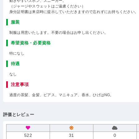
動きやすいズボン、スニーカー。
（ジャージやスウェットはご遠慮ください）
身分証明書は来店時に提示していただきますので忘れずにお持ちください。
服装
制服は用意いたします。不要の場合はお申し出ください。
希望資格・必要資格
特になし
待遇
なし
注意事項
過度の茶髪、金髪、ピアス、マニキュア、香水、ひげはNG。
評価とレビュー
522
31
0