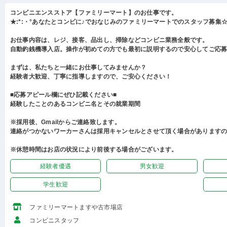
コンビニエンスストア【ファミリーマート】のお仕事です。
★:*:・°あなたとコンビに♪でおなじみのファミリーマートでのスタッフ募集☆:
お仕事内容は、レジ、接客、品出し、掃除などコンビニ業務全般です。
自動釣銭機導入店。操作が初めての方でも最初に説明するので安心してご応
まずは、私たちと一緒にお仕事してみませんか？
経験者大歓迎、丁寧に指導しますので、ご安心ください！
■応募アピール欄にぜひ記載ください■
経験したことのあるコンビニ名とその就業期間
※採用後、Gmailからご連絡致します。
連絡がつかないワーカーさんは採用キャンセルとさせて頂く場合があります
※休憩時間はお店の状況により前後する場合がございます。
経験者優遇
男女歓迎
学生歓迎
ファミリーマートますや古市場店
コンビニスタッフ