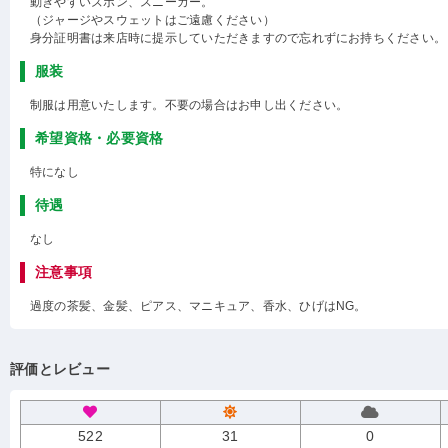
動きやすいズボン、スニーカー。
（ジャージやスウェットはご遠慮ください）
身分証明書は来店時に提示していただきますので忘れずにお持ちください。
服装
制服は用意いたします。不要の場合はお申し出ください。
希望資格・必要資格
特になし
待遇
なし
注意事項
過度の茶髪、金髪、ピアス、マニキュア、香水、ひげはNG。
評価とレビュー
522
31
0