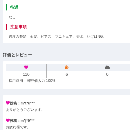
待遇
なし
注意事項
過度の茶髪、金髪、ピアス、マニキュア、香水、ひげはNG。
評価とレビュー
110
6
0
採用取消 --回
/評価入力 100%
投稿：m*t*u***
ありがとうございます。
投稿：m*j*9***
お疲れ様です。