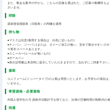
また、数ある案件の中から、こちらの店舗を選ばれた、ご応募の動機等もよ
さいませ。
控除
源泉徴収税額表（日額表）の丙欄を適用
持ち物
●マスクは任意(着用する場合は、白色に近いもの)
●チノパン、ジーパン(または、ダメージ加工の無い、安全で動きやすいズボ
※更衣スペースあります。
●スニーカー(ヒールが無いもの)
●ボールペン
●身分証明書は来店時に提示していただきますので、忘れずにご持参下さい
服装
ユニフォーム(ジッパータイプ)の上着は用意いたします。お手持ちの場合は
いません。
希望資格・必要資格
外国人留学生の方:資格外活動許可を得ており、法律の労働時間の制限内の
待遇