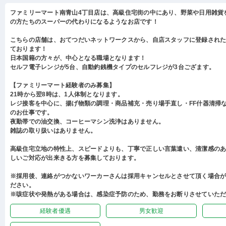
ファミリーマート南青山4丁目店は、高級住宅街の中にあり、野菜や日用雑貨
の方たちのスーパーの代わりになるようなお店です！
こちらの店舗は、おてつだいネットワークスから、自店スタッフに登録され
ております！
日本国籍の方々が、中心となる職場となります！
セルフ電子レンジが5台、自動釣銭機タイプのセルフレジが3台ござます。
【ファミリーマート経験者のみ募集】
21時から翌8時は、1人体制となります。
レジ接客を中心に、揚げ物類の調理・商品補充・売り場手直し・FF什器清掃
のお仕事です。
夜勤帯での油交換、コーヒーマシン洗浄はありません。
雑誌の取り扱いはありません。
高級住宅立地の特性上、スピードよりも、丁寧で正しい言葉遣い、清潔感の
しいご対応が出来きる方を募集しております。
※採用後、連絡がつかないワーカーさんは採用キャンセルとさせて頂く場合
ださい。
※咳症状や発熱がある場合は、感染症予防のため、勤務をお断りさせていた
経験者優遇
男女歓迎