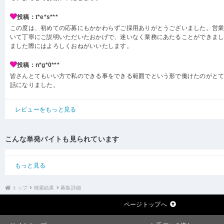
投稿：t*e*s***
この度は、初めての応募にもかかわらずご採用ありがとうございました。営
いて丁寧にご説明いただいたおかげで、迷いなく業務にあたることができま
ました際にはよろしくおねがいいたします。
投稿：n*g*0***
皆さんとてもいい方で私のできる事をできる範囲でという形で働けたのがと
話になりました。
レビューをもっと見る
こんな単発バイトも見られています
もっと見る
トップ
検索結果
募集詳細
ページトップへ