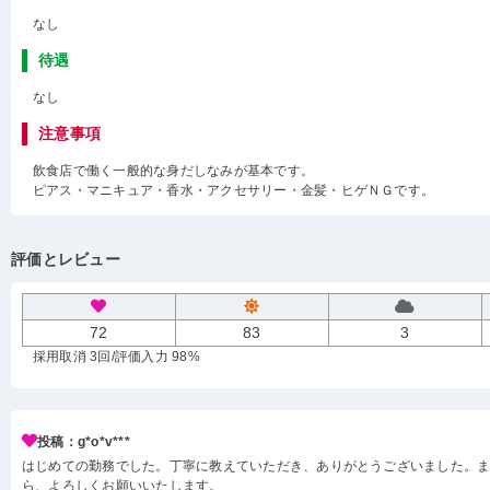
なし
待遇
なし
注意事項
飲食店で働く一般的な身だしなみが基本です。
ピアス・マニキュア・香水・アクセサリー・金髪・ヒゲＮＧです。
評価とレビュー
72
83
3
採用取消 3回
/評価入力 98%
投稿：g*o*v***
はじめての勤務でした。丁寧に教えていただき、ありがとうございました。
ら、よろしくお願いいたします。