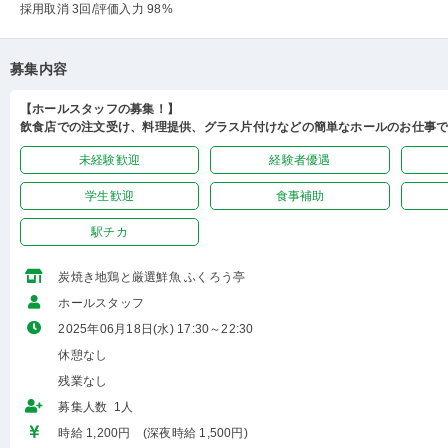
採用取消 3回
/評価入力 98%
募集内容
【ホールスタッフの募集！】
飲食店での注文受け、料理提供、グラス片付けなどの簡単なホールのお仕事
未経験歓迎
経験者優遇
学生歓迎
食事補助
駅チカ
炭焼き地鶏と厳選鮮魚 ふくろう亭
ホールスタッフ
2025年06月18日(水) 17:30～22:30
休憩なし
残業なし
募集人数 1人
時給 1,200円 (深夜時給 1,500円)