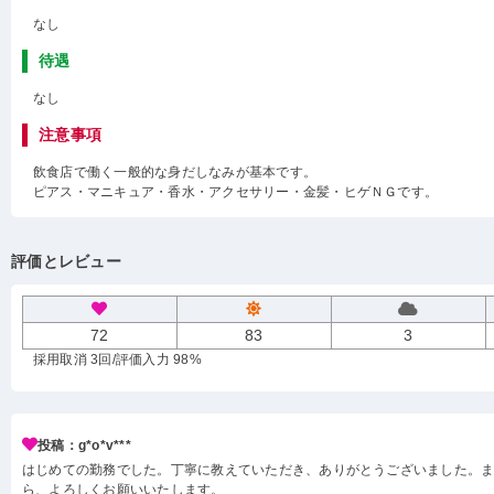
なし
待遇
なし
注意事項
飲食店で働く一般的な身だしなみが基本です。
ピアス・マニキュア・香水・アクセサリー・金髪・ヒゲＮＧです。
評価とレビュー
72
83
3
採用取消 3回
/評価入力 98%
投稿：g*o*v***
はじめての勤務でした。丁寧に教えていただき、ありがとうございました。
ら、よろしくお願いいたします。