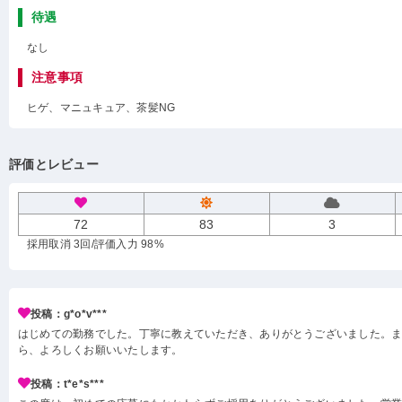
待遇
なし
注意事項
ヒゲ、マニュキュア、茶髪NG
評価とレビュー
72
83
3
採用取消 3回
/評価入力 98%
投稿：g*o*v***
はじめての勤務でした。丁寧に教えていただき、ありがとうございました。
ら、よろしくお願いいたします。
投稿：t*e*s***