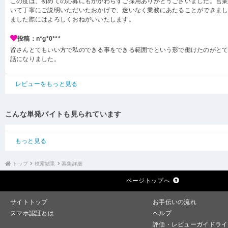
この度は、初めての応募にもかかわらずご採用ありがとうございました。営
いて丁寧にご説明いただいたおかげで、迷いなく業務にあたることができま
ました際にはよろしくおねがいいたします。
投稿：n*g*0***
皆さんとてもいい方で私のできる事をできる範囲でという形で働けたのがと
話になりました。
レビューをもっと見る
こんな単発バイトも見られています
もっと見る
トップ
検索結果
募集詳細
ページトップへ
サイトトップ
お手伝いの流れ
スマホ認証とは
ヘルプ
評価・レビューガイドライ