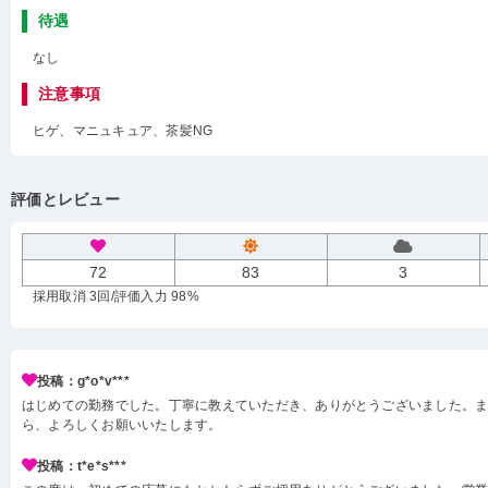
待遇
なし
注意事項
ヒゲ、マニュキュア、茶髪NG
評価とレビュー
72
83
3
採用取消 3回
/評価入力 98%
投稿：g*o*v***
はじめての勤務でした。丁寧に教えていただき、ありがとうございました。
ら、よろしくお願いいたします。
投稿：t*e*s***