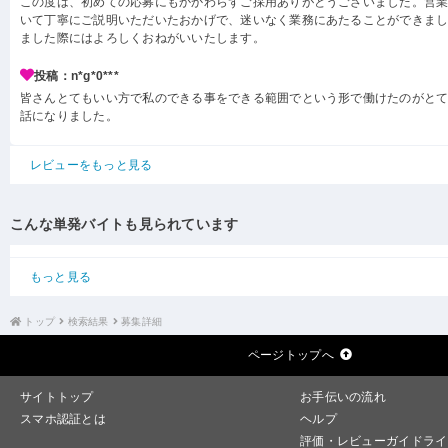
この度は、初めての応募にもかかわらずご採用ありがとうございました。営
いて丁寧にご説明いただいたおかげで、迷いなく業務にあたることができま
ました際にはよろしくおねがいいたします。
投稿：n*g*0***
皆さんとてもいい方で私のできる事をできる範囲でという形で働けたのがと
話になりました。
レビューをもっと見る
こんな単発バイトも見られています
もっと見る
トップ
検索結果
募集詳細
ページトップへ
サイトトップ
お手伝いの流れ
スマホ認証とは
ヘルプ
評価・レビューガイドライ