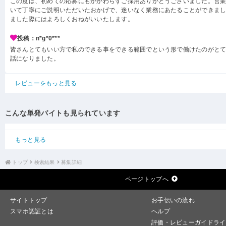
この度は、初めての応募にもかかわらずご採用ありがとうございました。営
いて丁寧にご説明いただいたおかげで、迷いなく業務にあたることができま
ました際にはよろしくおねがいいたします。
投稿：n*g*0***
皆さんとてもいい方で私のできる事をできる範囲でという形で働けたのがと
話になりました。
レビューをもっと見る
こんな単発バイトも見られています
もっと見る
トップ
検索結果
募集詳細
ページトップへ
サイトトップ
お手伝いの流れ
スマホ認証とは
ヘルプ
評価・レビューガイドライ