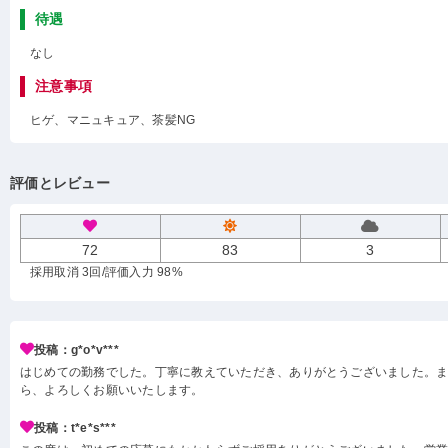
待遇
なし
注意事項
ヒゲ、マニュキュア、茶髪NG
評価とレビュー
72
83
3
採用取消 3回
/評価入力 98%
投稿：g*o*v***
はじめての勤務でした。丁寧に教えていただき、ありがとうございました。
ら、よろしくお願いいたします。
投稿：t*e*s***