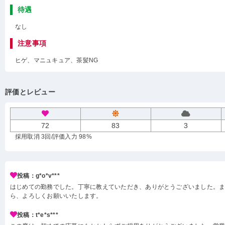
待遇
なし
注意事項
ヒゲ、マニュキュア、茶髪NG
評価とレビュー
72
83
3
採用取消 3回
/評価入力 98%
投稿：g*o*v***
はじめての勤務でした。丁寧に教えていただき、ありがとうございました。
ら、よろしくお願いいたします。
投稿：t*e*s***