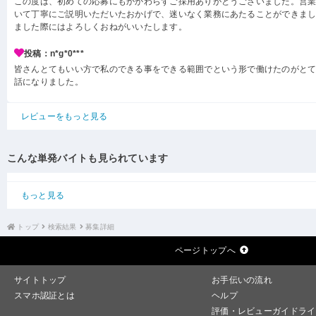
この度は、初めての応募にもかかわらずご採用ありがとうございました。営
いて丁寧にご説明いただいたおかげで、迷いなく業務にあたることができま
ました際にはよろしくおねがいいたします。
投稿：n*g*0***
皆さんとてもいい方で私のできる事をできる範囲でという形で働けたのがと
話になりました。
レビューをもっと見る
こんな単発バイトも見られています
もっと見る
トップ
検索結果
募集詳細
ページトップへ
サイトトップ
お手伝いの流れ
スマホ認証とは
ヘルプ
評価・レビューガイドライ