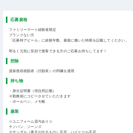
応募資格
ファミリーマート経験者限定
ブランクない方
「応募時アピール」に経験年数、最後に働いた時期を記載してください。
明るく元気に笑顔で接客できる方のご応募お待ちしてます！
控除
源泉徴収税額表（日額表）の丙欄を適用
持ち物
・身分証明書（現住所記載）
※勤務前にコピーさせていただきます
・ボールペン、メモ帳
服装
☆ユニフォーム貸与あり☆
チノパン、ジーンズ
※サンダル（素足が出るもの）不可、ハイヒール不可