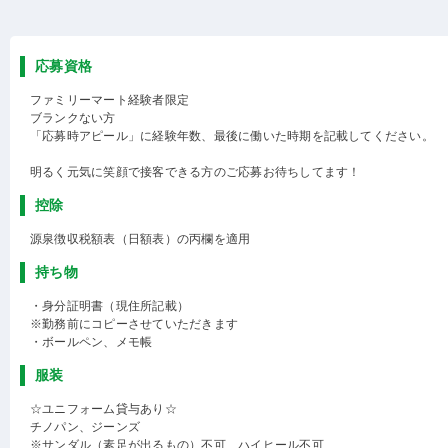
応募資格
ファミリーマート経験者限定
ブランクない方
「応募時アピール」に経験年数、最後に働いた時期を記載してください。
明るく元気に笑顔で接客できる方のご応募お待ちしてます！
控除
源泉徴収税額表（日額表）の丙欄を適用
持ち物
・身分証明書（現住所記載）
※勤務前にコピーさせていただきます
・ボールペン、メモ帳
服装
☆ユニフォーム貸与あり☆
チノパン、ジーンズ
※サンダル（素足が出るもの）不可、ハイヒール不可