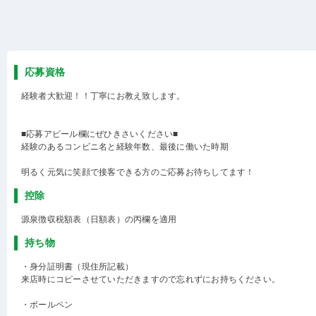
応募資格
経験者大歓迎！！丁寧にお教え致します。
■応募アピール欄にぜひきさいください■
経験のあるコンビニ名と経験年数、最後に働いた時期
明るく元気に笑顔で接客できる方のご応募お待ちしてます！
控除
源泉徴収税額表（日額表）の丙欄を適用
持ち物
・身分証明書（現住所記載）
来店時にコピーさせていただきますので忘れずにお持ちください。
・ボールペン