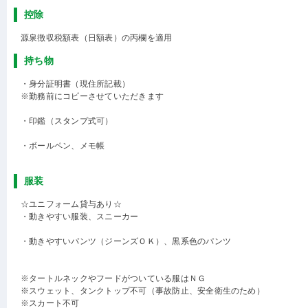
控除
源泉徴収税額表（日額表）の丙欄を適用
持ち物
・身分証明書（現住所記載）
※勤務前にコピーさせていただきます
・印鑑（スタンプ式可）
・ボールペン、メモ帳
服装
☆ユニフォーム貸与あり☆
・動きやすい服装、スニーカー
・動きやすいパンツ（ジーンズＯＫ）、黒系色のパンツ
※タートルネックやフードがついている服はＮＧ
※スウェット、タンクトップ不可（事故防止、安全衛生のため）
※スカート不可