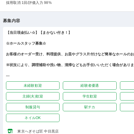
採用取消 1回
/評価入力 98%
募集内容
【当日現金払い☆】【まかない付き！】
☆ホールスタッフ募集☆
お客様のオーダー受け、料理提供、お皿やグラス片付けなど簡単なホールの
※状況により、調理補助や洗い物、清掃などもお手伝いいただく場合があり
---
未経験歓迎
経験者優遇
主婦(夫)歓迎
学生歓迎
制服貸与
駅チカ
ネイルOK
東京へぎそば匠 中目黒店