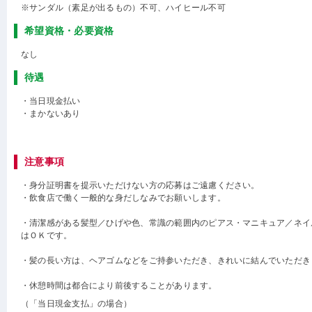
※サンダル（素足が出るもの）不可、ハイヒール不可
希望資格・必要資格
なし
待遇
・当日現金払い
・まかないあり
注意事項
・身分証明書を提示いただけない方の応募はご遠慮ください。
・飲食店で働く一般的な身だしなみでお願いします。
・清潔感がある髪型／ひげや色、常識の範囲内のピアス・マニキュア／ネイ
はＯＫです。
・髪の長い方は、ヘアゴムなどをご持参いただき、きれいに結んでいただき
・休憩時間は都合により前後することがあります。
（「当日現金支払」の場合）