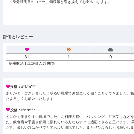
・身分証明書のコピー、領収印と引き換えでお支払いします。
評価とレビュー
31
1
0
採用取消 1回
/評価入力 98%
投稿：a*k*n***
ありがとうございました！明るい職場で終始楽しく働くことができました。
たよろしくお願いいたします
投稿：r*n*n***
とにかく働きやすい職場でした。お料理の提供、バッシング、注文受けなど
た。飲食店や手書き伝票に慣れている方ならすぐに適応できると思います。 
だき、優しい方ばかりでとてもよい環境でした。またぜひよろしくお願いし