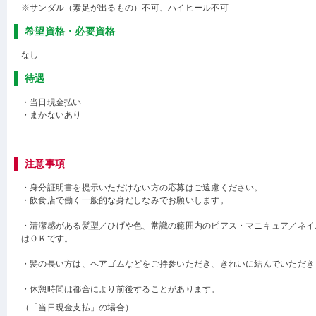
※サンダル（素足が出るもの）不可、ハイヒール不可
希望資格・必要資格
なし
待遇
・当日現金払い
・まかないあり
注意事項
・身分証明書を提示いただけない方の応募はご遠慮ください。
・飲食店で働く一般的な身だしなみでお願いします。
・清潔感がある髪型／ひげや色、常識の範囲内のピアス・マニキュア／ネイ
はＯＫです。
・髪の長い方は、ヘアゴムなどをご持参いただき、きれいに結んでいただき
・休憩時間は都合により前後することがあります。
（「当日現金支払」の場合）