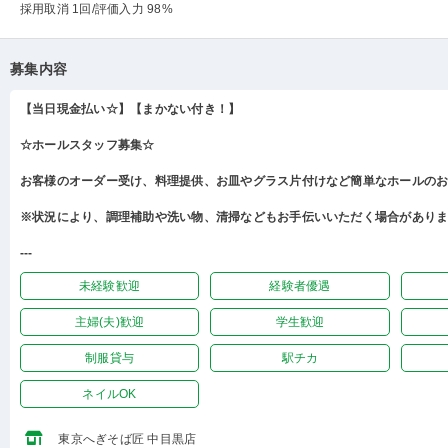
採用取消 1回
/評価入力 98%
募集内容
【当日現金払い☆】【まかない付き！】
☆ホールスタッフ募集☆
お客様のオーダー受け、料理提供、お皿やグラス片付けなど簡単なホールの
※状況により、調理補助や洗い物、清掃などもお手伝いいただく場合があり
---
未経験歓迎
経験者優遇
主婦(夫)歓迎
学生歓迎
制服貸与
駅チカ
ネイルOK
東京へぎそば匠 中目黒店