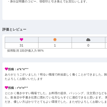
・身分証明書のコピー、領収印と引き換えでお支払いします。
評価とレビュー
31
1
0
採用取消 1回
/評価入力 98%
投稿：a*k*n***
ありがとうございました！明るい職場で終始楽しく働くことができました。
たよろしくお願いいたします
投稿：r*n*n***
とにかく働きやすい職場でした。お料理の提供、バッシング、注文受けなど
た。飲食店や手書き伝票に慣れている方ならすぐに適応できると思います。 
だき、優しい方ばかりでとてもよい環境でした。またぜひよろしくお願いし