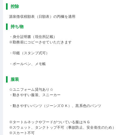
控除
源泉徴収税額表（日額表）の丙欄を適用
持ち物
・身分証明書（現住所記載）
※勤務前にコピーさせていただきます
・印鑑（スタンプ式可）
・ボールペン、メモ帳
服装
☆ユニフォーム貸与あり☆
・動きやすい服装、スニーカー
・動きやすいパンツ（ジーンズＯＫ）、黒系色のパンツ
※タートルネックやフードがついている服はＮＧ
※スウェット、タンクトップ不可（事故防止、安全衛生のため）
※スカート不可